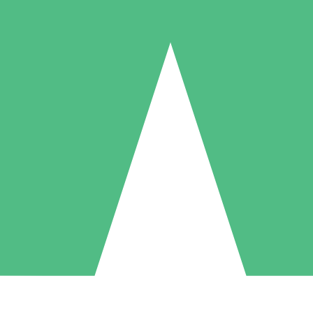
Paquetes de Créditos Individuales
Paga según el uso con créditos de descarga. Sin compromiso mensual.
1 Descarga
5 Descargas
10 Descargas
10
15
20
US$
00
US$
00
US$
00