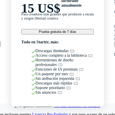
facturado
15 US$
anualmente
Para creadores más grandes que producen a escala
y exigen libertad creativa
Prueba gratuita de 7 días
Todo en Starter, más:
Descargas ilimitadas
Acceso completo a la biblioteca
Herramientas de diseño
profesionales
Funciones de IA premium
Un paquete por mes
Sin atribución requerida
Descargas más rápidas
Soporte prioritario
Sin anuncios
¿No quieres suscribirte?
Ver más opciones de compra
es incluyen nuestra
Licencia Pro Estándar
y son para acceso de un solo