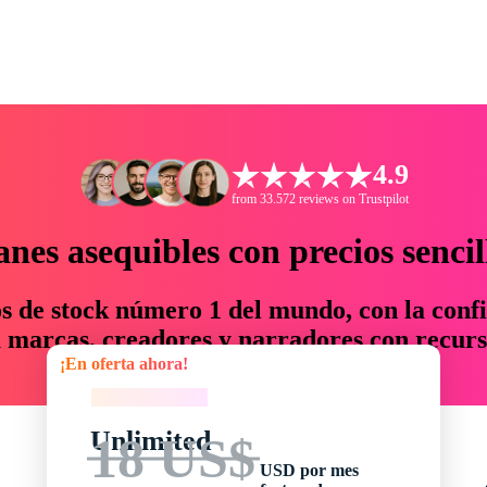
4.9
from 33.572 reviews on Trustpilot
anes asequibles con precios sencil
os de stock número 1 del mundo, con la confi
marcas, creadores y narradores con recurs
¡En oferta ahora!
un 76 % en tiempo y presupuesto.
¡En oferta ahora!
Unlimited
18 US$
USD por mes