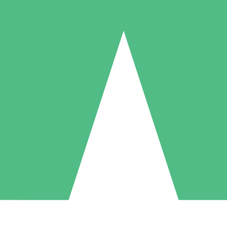
Paquetes de Créditos Individuales
Paga según el uso con créditos de descarga. Sin compromiso mensual.
1 Descarga
5 Descargas
10 Descargas
10
15
20
US$
00
US$
00
US$
00