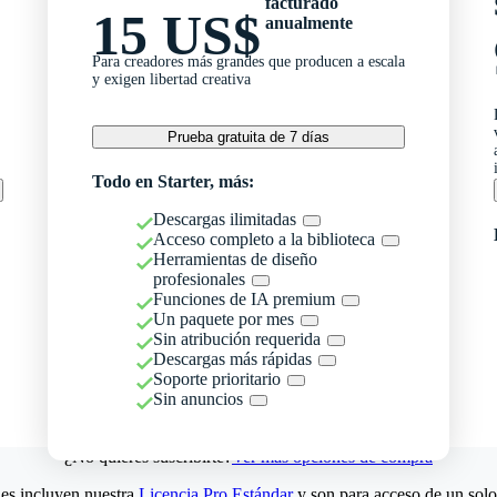
facturado
15 US$
anualmente
Para creadores más grandes que producen a escala
y exigen libertad creativa
Prueba gratuita de 7 días
Todo en Starter, más:
Descargas ilimitadas
Acceso completo a la biblioteca
Herramientas de diseño
profesionales
Funciones de IA premium
Un paquete por mes
Sin atribución requerida
Descargas más rápidas
Soporte prioritario
Sin anuncios
¿No quieres suscribirte?
Ver más opciones de compra
es incluyen nuestra
Licencia Pro Estándar
y son para acceso de un solo