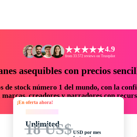
4.9
from 33.572 reviews on Trustpilot
anes asequibles con precios sencil
os de stock número 1 del mundo, con la confi
marcas, creadores y narradores con recurs
¡En oferta ahora!
un 76 % en tiempo y presupuesto.
¡En oferta ahora!
Unlimited
18 US$
USD por mes