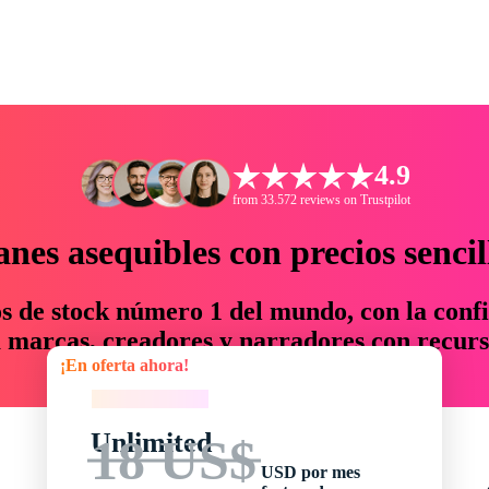
4.9
from 33.572 reviews on Trustpilot
anes asequibles con precios sencil
os de stock número 1 del mundo, con la confi
marcas, creadores y narradores con recurs
¡En oferta ahora!
un 76 % en tiempo y presupuesto.
¡En oferta ahora!
Unlimited
18 US$
USD por mes