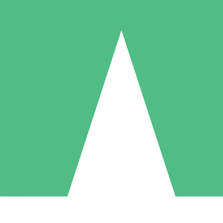
Paquetes de Créditos Individuales
Paga según el uso con créditos de descarga. Sin compromiso mensual.
1 Descarga
5 Descargas
10 Descargas
10
15
20
US$
00
US$
00
US$
00