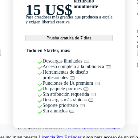
facturado
15 US$
anualmente
Para creadores más grandes que producen a escala
y exigen libertad creativa
Prueba gratuita de 7 días
Todo en Starter, más:
Descargas ilimitadas
Acceso completo a la biblioteca
Herramientas de diseño
profesionales
Funciones de IA premium
Un paquete por mes
Sin atribución requerida
Descargas más rápidas
Soporte prioritario
Sin anuncios
¿No quieres suscribirte?
Ver más opciones de compra
es incluyen nuestra
Licencia Pro Estándar
y son para acceso de un solo