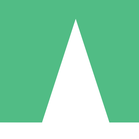
Paquetes de Créditos Individuales
Paga según el uso con créditos de descarga. Sin compromiso mensual.
1 Descarga
5 Descargas
10 Descargas
10
15
20
US$
00
US$
00
US$
00