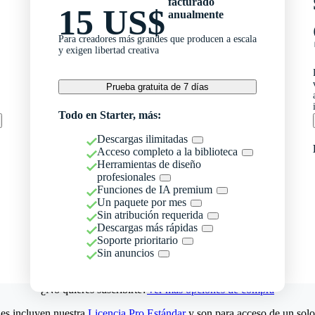
facturado
15 US$
anualmente
Para creadores más grandes que producen a escala
y exigen libertad creativa
Prueba gratuita de 7 días
Todo en Starter, más:
Descargas ilimitadas
Acceso completo a la biblioteca
Herramientas de diseño
profesionales
Funciones de IA premium
Un paquete por mes
Sin atribución requerida
Descargas más rápidas
Soporte prioritario
Sin anuncios
¿No quieres suscribirte?
Ver más opciones de compra
es incluyen nuestra
Licencia Pro Estándar
y son para acceso de un solo