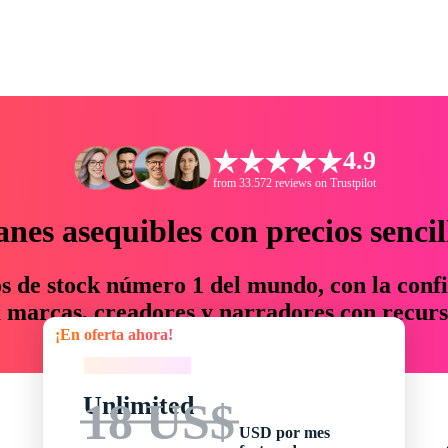
4.9
from 33.572 reviews on Trustpilot
anes asequibles con precios sencil
os de stock número 1 del mundo, con la confi
marcas, creadores y narradores con recurs
¡En oferta ahora!
un 76 % en tiempo y presupuesto.
¡En oferta ahora!
Unlimited
18 US$
USD por mes