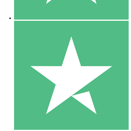
5 Descargas
15
US$
00
10 Descargas
20
US$
00