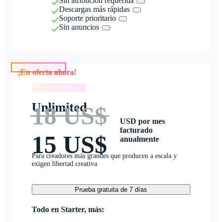
Sin atribución requerida
Descargas más rápidas
Soporte prioritario
Sin anuncios
¡En oferta ahora!
¡En oferta ahora!
Unlimited
18 US$
USD por mes
facturado
15 US$
anualmente
Para creadores más grandes que producen a escala y
exigen libertad creativa
Prueba gratuita de 7 días
Todo en Starter, más: