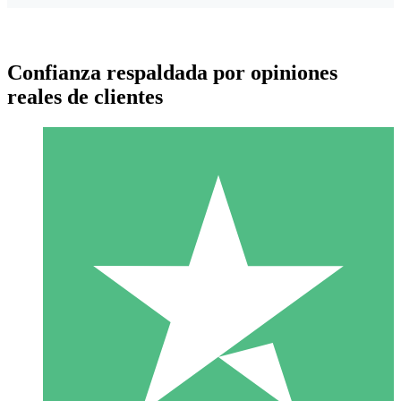
Confianza respaldada por opiniones
reales de clientes
Paquetes de Créditos Individuales
Paga según el uso con créditos de descarga. Sin compromiso
mensual.
1 Descarga
10
US$
00