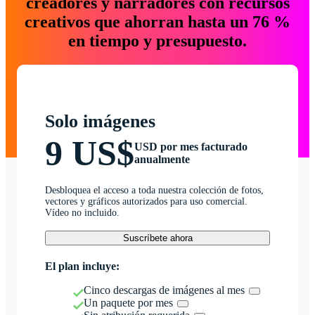
creadores y narradores con recursos
creativos que ahorran hasta un 76 %
en tiempo y presupuesto.
Solo imágenes
9 US$
USD por mes facturado
anualmente
Desbloquea el acceso a toda nuestra colección de fotos,
vectores y gráficos autorizados para uso comercial.
Vídeo no incluido.
Suscríbete ahora
El plan incluye:
Cinco descargas de imágenes al mes
Un paquete por mes