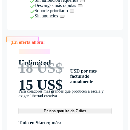
Sin atribución requerida
Descargas más rápidas
Soporte prioritario
Sin anuncios
¡En oferta ahora!
¡En oferta ahora!
Unlimited
18 US$
USD por mes
facturado
15 US$
anualmente
Para creadores más grandes que producen a escala y
exigen libertad creativa
Prueba gratuita de 7 días
Todo en Starter, más: