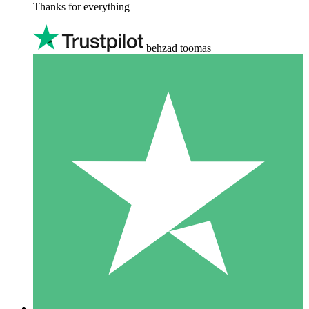
Thanks for everything
behzad toomas