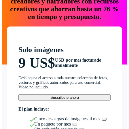
creadores y narradores con recursos
creativos que ahorran hasta un 76 %
en tiempo y presupuesto.
Solo imágenes
9 US$
USD por mes facturado
anualmente
Desbloquea el acceso a toda nuestra colección de fotos,
vectores y gráficos autorizados para uso comercial.
Vídeo no incluido.
Suscríbete ahora
El plan incluye:
Cinco descargas de imágenes al mes
Un paquete por mes