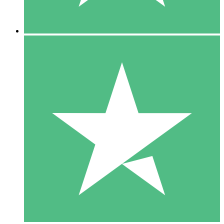
5 Descargas
15
US$
00
10 Descargas
20
US$
00