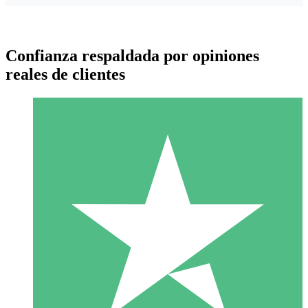
Confianza respaldada por opiniones
reales de clientes
Paquetes de Créditos Individuales
Paga según el uso con créditos de descarga. Sin compromiso
mensual.
1 Descarga
10
US$
00