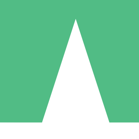
Paquetes de Créditos Individuales
Paga según el uso con créditos de descarga. Sin compromiso mensual.
1 Descarga
5 Descargas
10 Descargas
10
15
20
US$
00
US$
00
US$
00