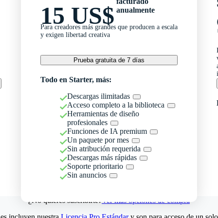
facturado
15 US$
anualmente
Para creadores más grandes que producen a escala
y exigen libertad creativa
Prueba gratuita de 7 días
Todo en Starter, más:
Descargas ilimitadas
Acceso completo a la biblioteca
Herramientas de diseño
profesionales
Funciones de IA premium
Un paquete por mes
Sin atribución requerida
Descargas más rápidas
Soporte prioritario
Sin anuncios
¿No quieres suscribirte?
Ver más opciones de compra
es incluyen nuestra
Licencia Pro Estándar
y son para acceso de un solo