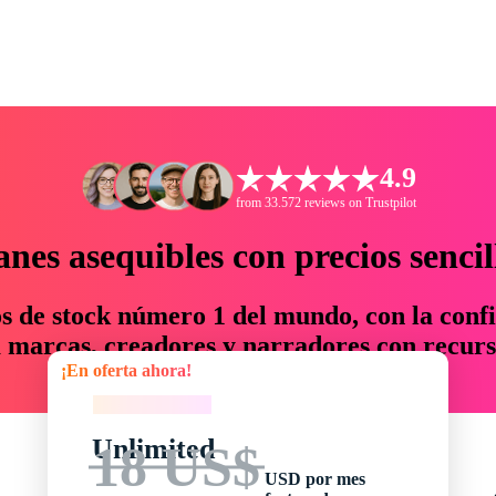
4.9
from 33.572 reviews on Trustpilot
anes asequibles con precios sencil
os de stock número 1 del mundo, con la confi
marcas, creadores y narradores con recurs
¡En oferta ahora!
un 76 % en tiempo y presupuesto.
¡En oferta ahora!
Unlimited
18 US$
USD por mes