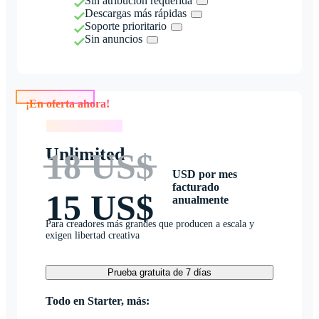
Sin atribución requerida
Descargas más rápidas
Soporte prioritario
Sin anuncios
¡En oferta ahora!
¡En oferta ahora!
Unlimited
18 US$
USD por mes
facturado
15 US$
anualmente
Para creadores más grandes que producen a escala y
exigen libertad creativa
Prueba gratuita de 7 días
Todo en Starter, más: