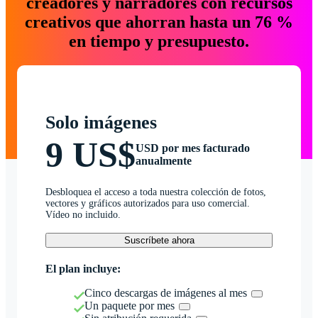
creadores y narradores con recursos
creativos que ahorran hasta un 76 %
en tiempo y presupuesto.
Solo imágenes
9 US$
USD por mes facturado
anualmente
Desbloquea el acceso a toda nuestra colección de fotos,
vectores y gráficos autorizados para uso comercial.
Vídeo no incluido.
Suscríbete ahora
El plan incluye:
Cinco descargas de imágenes al mes
Un paquete por mes