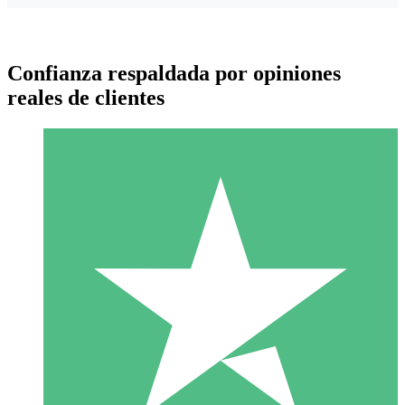
Confianza respaldada por opiniones
reales de clientes
Paquetes de Créditos Individuales
Paga según el uso con créditos de descarga. Sin compromiso
mensual.
1 Descarga
10
US$
00