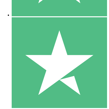
5 Descargas
15
US$
00
10 Descargas
20
US$
00