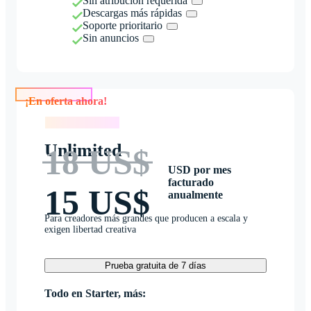
Sin atribución requerida
Descargas más rápidas
Soporte prioritario
Sin anuncios
¡En oferta ahora!
¡En oferta ahora!
Unlimited
18 US$
USD por mes
facturado
15 US$
anualmente
Para creadores más grandes que producen a escala y
exigen libertad creativa
Prueba gratuita de 7 días
Todo en Starter, más: