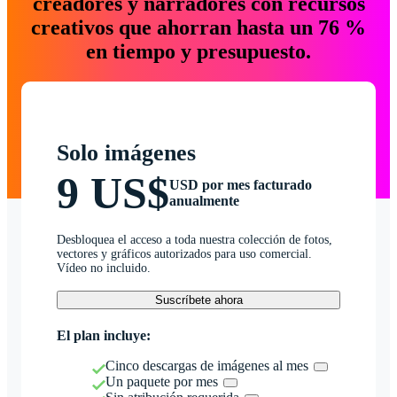
creadores y narradores con recursos
creativos que ahorran hasta un 76 %
en tiempo y presupuesto.
Solo imágenes
9 US$
USD por mes facturado
anualmente
Desbloquea el acceso a toda nuestra colección de fotos,
vectores y gráficos autorizados para uso comercial.
Vídeo no incluido.
Suscríbete ahora
El plan incluye:
Cinco descargas de imágenes al mes
Un paquete por mes