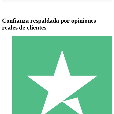
Confianza respaldada por opiniones
reales de clientes
Paquetes de Créditos Individuales
Paga según el uso con créditos de descarga. Sin compromiso
mensual.
1 Descarga
10
US$
00