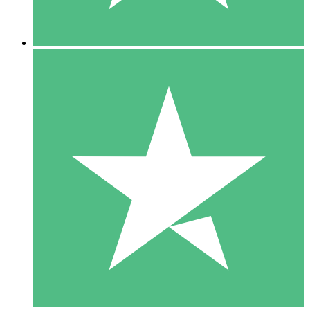
5 Descargas
15
US$
00
10 Descargas
20
US$
00