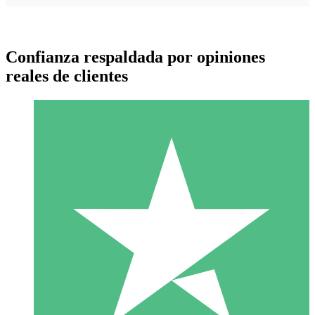
Confianza respaldada por opiniones
reales de clientes
Paquetes de Créditos Individuales
Paga según el uso con créditos de descarga. Sin compromiso
mensual.
1 Descarga
10
US$
00