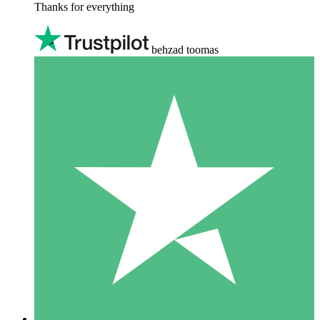
Thanks for everything
behzad toomas