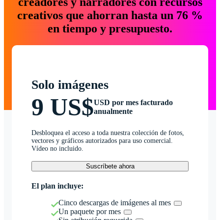
creadores y narradores con recursos
creativos que ahorran hasta un 76 %
en tiempo y presupuesto.
Solo imágenes
9 US$
USD por mes facturado
anualmente
Desbloquea el acceso a toda nuestra colección de fotos,
vectores y gráficos autorizados para uso comercial.
Vídeo no incluido.
Suscríbete ahora
El plan incluye:
Cinco descargas de imágenes al mes
Un paquete por mes