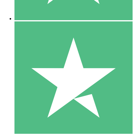
5 Descargas
15
US$
00
10 Descargas
20
US$
00