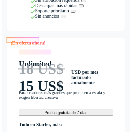
Sin atribución requerida
Descargas más rápidas
Soporte prioritario
Sin anuncios
¡En oferta ahora!
¡En oferta ahora!
Unlimited
18 US$
USD por mes
facturado
15 US$
anualmente
Para creadores más grandes que producen a escala y
exigen libertad creativa
Prueba gratuita de 7 días
Todo en Starter, más: