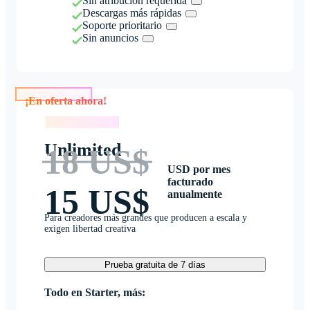
Sin atribución requerida
Descargas más rápidas
Soporte prioritario
Sin anuncios
¡En oferta ahora!
¡En oferta ahora!
Unlimited
18 US$
USD por mes
facturado
15 US$
anualmente
Para creadores más grandes que producen a escala y
exigen libertad creativa
Prueba gratuita de 7 días
Todo en Starter, más: