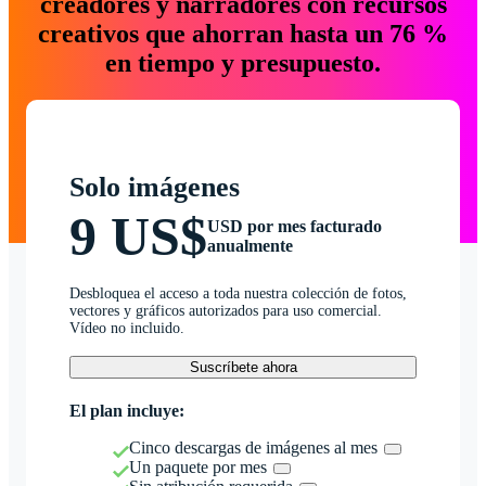
creadores y narradores con recursos
creativos que ahorran hasta un 76 %
en tiempo y presupuesto.
Solo imágenes
9 US$
USD por mes facturado
anualmente
Desbloquea el acceso a toda nuestra colección de fotos,
vectores y gráficos autorizados para uso comercial.
Vídeo no incluido.
Suscríbete ahora
El plan incluye:
Cinco descargas de imágenes al mes
Un paquete por mes