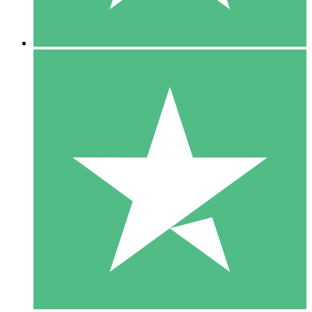
5 Descargas
15
US$
00
10 Descargas
20
US$
00