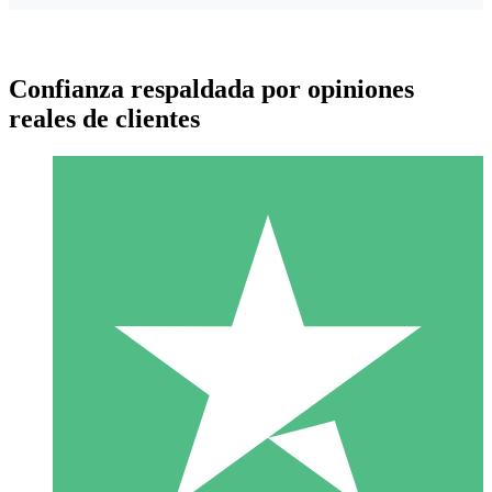
Confianza respaldada por opiniones
reales de clientes
Paquetes de Créditos Individuales
Paga según el uso con créditos de descarga. Sin compromiso
mensual.
1 Descarga
10
US$
00