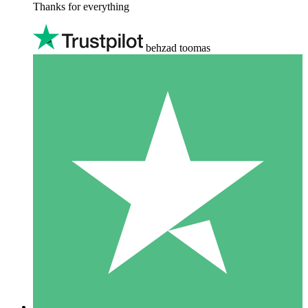
Thanks for everything
behzad toomas