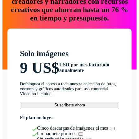
creadores y narradores con recursos
creativos que ahorran hasta un 76 %
en tiempo y presupuesto.
Solo imágenes
9 US$
USD por mes facturado
anualmente
Desbloquea el acceso a toda nuestra colección de fotos,
vectores y gráficos autorizados para uso comercial.
Vídeo no incluido.
Suscríbete ahora
El plan incluye:
Cinco descargas de imágenes al mes
Un paquete por mes