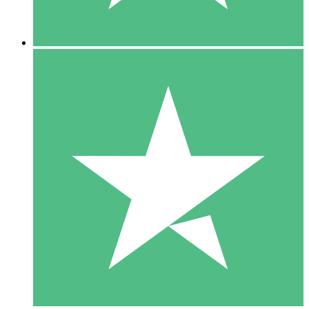
5 Descargas
15
US$
00
10 Descargas
20
US$
00