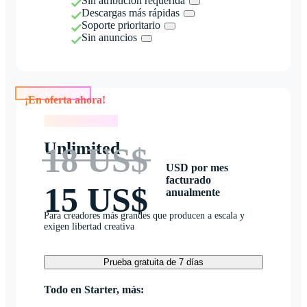
Sin atribución requerida
Descargas más rápidas
Soporte prioritario
Sin anuncios
¡En oferta ahora!
¡En oferta ahora!
Unlimited
18 US$
USD por mes
facturado
15 US$
anualmente
Para creadores más grandes que producen a escala y
exigen libertad creativa
Prueba gratuita de 7 días
Todo en Starter, más: