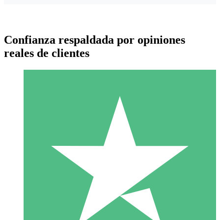
Confianza respaldada por opiniones
reales de clientes
Paquetes de Créditos Individuales
Paga según el uso con créditos de descarga. Sin compromiso
mensual.
1 Descarga
10
US$
00