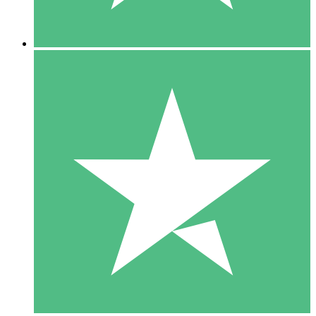
5 Descargas
15
US$
00
10 Descargas
20
US$
00