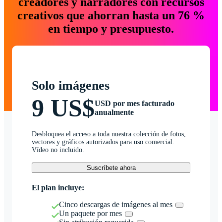
creadores y narradores con recursos
creativos que ahorran hasta un 76 %
en tiempo y presupuesto.
Solo imágenes
9 US$
USD por mes facturado
anualmente
Desbloquea el acceso a toda nuestra colección de fotos,
vectores y gráficos autorizados para uso comercial.
Vídeo no incluido.
Suscríbete ahora
El plan incluye:
Cinco descargas de imágenes al mes
Un paquete por mes