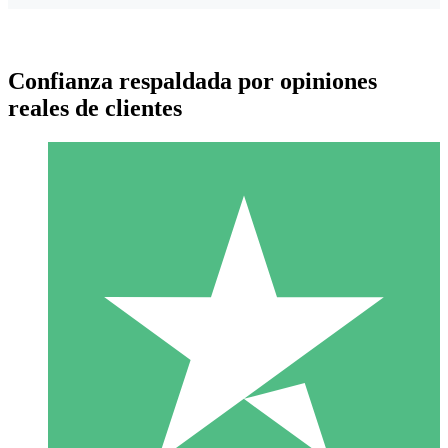
Confianza respaldada por opiniones
reales de clientes
Paquetes de Créditos Individuales
Paga según el uso con créditos de descarga. Sin compromiso
mensual.
1 Descarga
10
US$
00