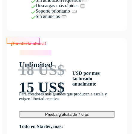
Sin atribución requerida
Descargas más rápidas
Soporte prioritario
Sin anuncios
¡En oferta ahora!
¡En oferta ahora!
Unlimited
18 US$
USD por mes
facturado
15 US$
anualmente
Para creadores más grandes que producen a escala y
exigen libertad creativa
Prueba gratuita de 7 días
Todo en Starter, más: