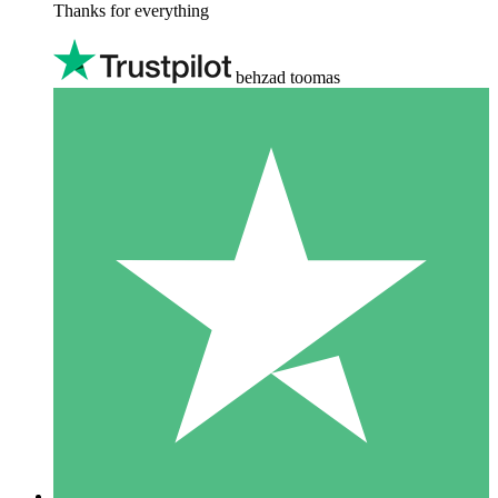
Thanks for everything
behzad toomas