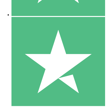
5 Descargas
15
US$
00
10 Descargas
20
US$
00