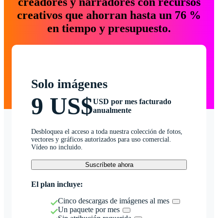
creadores y narradores con recursos
creativos que ahorran hasta un 76 %
en tiempo y presupuesto.
Solo imágenes
9 US$
USD por mes facturado
anualmente
Desbloquea el acceso a toda nuestra colección de fotos,
vectores y gráficos autorizados para uso comercial.
Vídeo no incluido.
Suscríbete ahora
El plan incluye:
Cinco descargas de imágenes al mes
Un paquete por mes