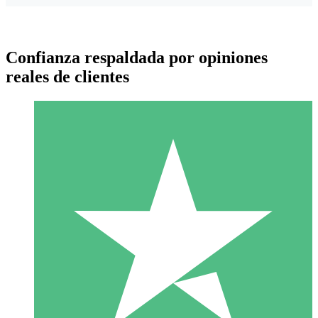
Confianza respaldada por opiniones
reales de clientes
Paquetes de Créditos Individuales
Paga según el uso con créditos de descarga. Sin compromiso
mensual.
1 Descarga
10
US$
00