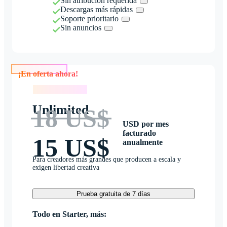
Sin atribución requerida
Descargas más rápidas
Soporte prioritario
Sin anuncios
¡En oferta ahora!
¡En oferta ahora!
Unlimited
18 US$
USD por mes
facturado
15 US$
anualmente
Para creadores más grandes que producen a escala y
exigen libertad creativa
Prueba gratuita de 7 días
Todo en Starter, más: