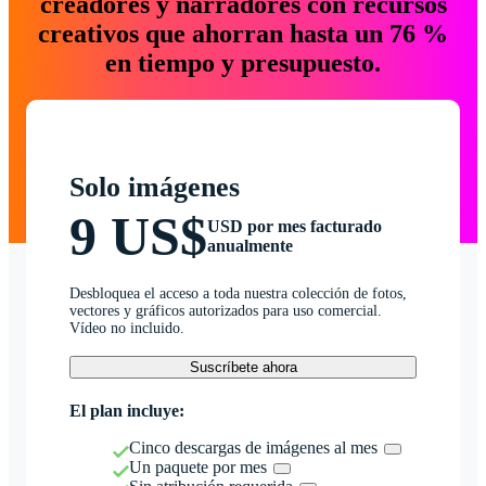
creadores y narradores con recursos
creativos que ahorran hasta un 76 %
en tiempo y presupuesto.
Solo imágenes
9 US$
USD por mes facturado
anualmente
Desbloquea el acceso a toda nuestra colección de fotos,
vectores y gráficos autorizados para uso comercial.
Vídeo no incluido.
Suscríbete ahora
El plan incluye:
Cinco descargas de imágenes al mes
Un paquete por mes