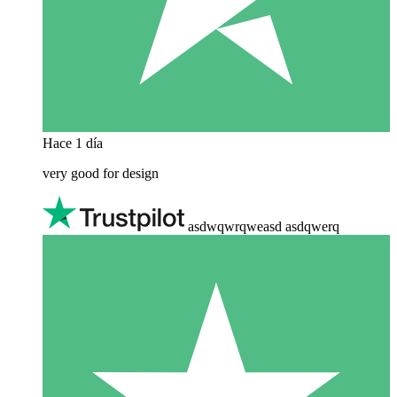
Hace 1 día
very good for design
asdwqwrqweasd asdqwerq