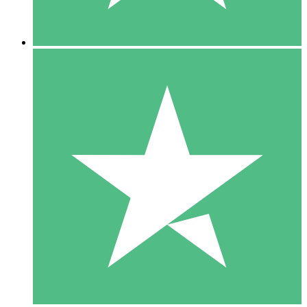
5 Descargas
15
US$
00
10 Descargas
20
US$
00