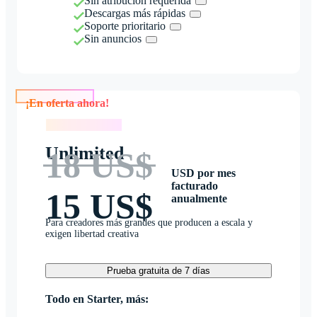
Sin atribución requerida
Descargas más rápidas
Soporte prioritario
Sin anuncios
¡En oferta ahora!
¡En oferta ahora!
Unlimited
18 US$
USD por mes
facturado
15 US$
anualmente
Para creadores más grandes que producen a escala y
exigen libertad creativa
Prueba gratuita de 7 días
Todo en Starter, más: