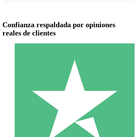
Confianza respaldada por opiniones
reales de clientes
Paquetes de Créditos Individuales
Paga según el uso con créditos de descarga. Sin compromiso
mensual.
1 Descarga
10
US$
00