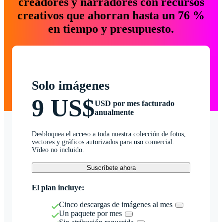
creadores y narradores con recursos
creativos que ahorran hasta un 76 %
en tiempo y presupuesto.
Solo imágenes
9 US$
USD por mes facturado
anualmente
Desbloquea el acceso a toda nuestra colección de fotos,
vectores y gráficos autorizados para uso comercial.
Vídeo no incluido.
Suscríbete ahora
El plan incluye:
Cinco descargas de imágenes al mes
Un paquete por mes