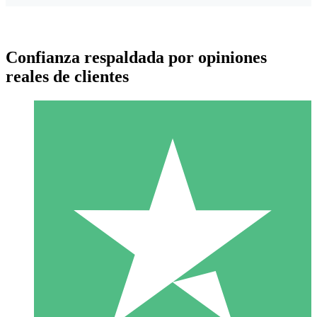
Confianza respaldada por opiniones
reales de clientes
Paquetes de Créditos Individuales
Paga según el uso con créditos de descarga. Sin compromiso
mensual.
1 Descarga
10
US$
00