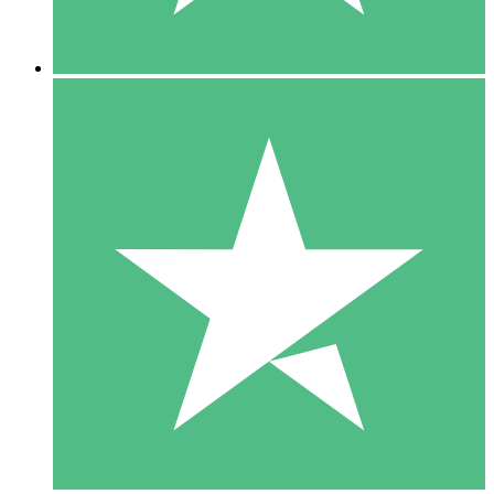
5 Descargas
15
US$
00
10 Descargas
20
US$
00