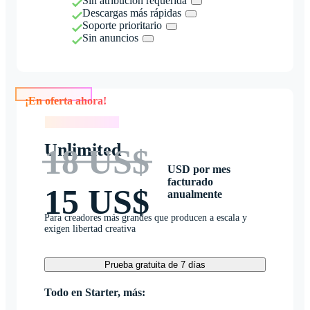
Sin atribución requerida
Descargas más rápidas
Soporte prioritario
Sin anuncios
¡En oferta ahora!
¡En oferta ahora!
Unlimited
18 US$
USD por mes
facturado
15 US$
anualmente
Para creadores más grandes que producen a escala y
exigen libertad creativa
Prueba gratuita de 7 días
Todo en Starter, más: