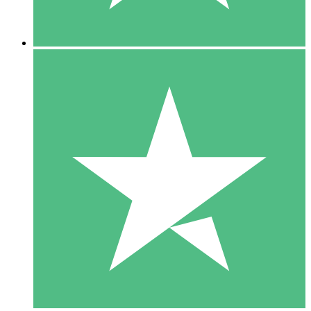
5 Descargas
15
US$
00
10 Descargas
20
US$
00