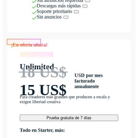
Sin atribución requerida
Descargas más rápidas
Soporte prioritario
Sin anuncios
¡En oferta ahora!
¡En oferta ahora!
Unlimited
18 US$
USD por mes
facturado
15 US$
anualmente
Para creadores más grandes que producen a escala y
exigen libertad creativa
Prueba gratuita de 7 días
Todo en Starter, más: