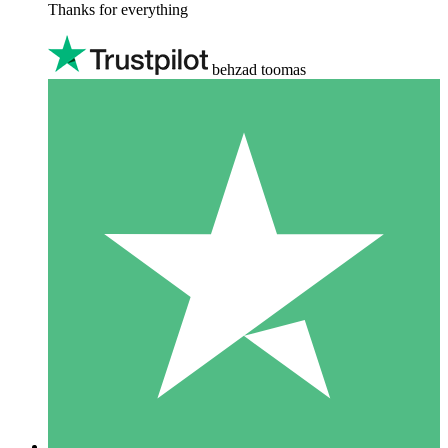
Thanks for everything
behzad toomas