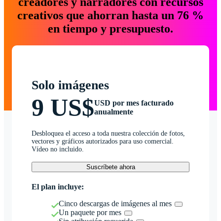
creadores y narradores con recursos
creativos que ahorran hasta un 76 %
en tiempo y presupuesto.
Solo imágenes
9 US$
USD por mes facturado
anualmente
Desbloquea el acceso a toda nuestra colección de fotos,
vectores y gráficos autorizados para uso comercial.
Vídeo no incluido.
Suscríbete ahora
El plan incluye:
Cinco descargas de imágenes al mes
Un paquete por mes