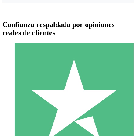
Confianza respaldada por opiniones
reales de clientes
Paquetes de Créditos Individuales
Paga según el uso con créditos de descarga. Sin compromiso
mensual.
1 Descarga
10
US$
00