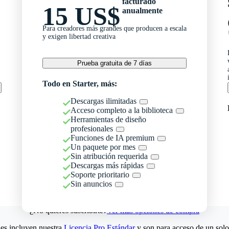
facturado
15 US$
anualmente
Para creadores más grandes que producen a escala
y exigen libertad creativa
Prueba gratuita de 7 días
Todo en Starter, más:
Descargas ilimitadas
Acceso completo a la biblioteca
Herramientas de diseño
profesionales
Funciones de IA premium
Un paquete por mes
Sin atribución requerida
Descargas más rápidas
Soporte prioritario
Sin anuncios
¿No quieres suscribirte?
Ver más opciones de compra
es incluyen nuestra
Licencia Pro Estándar
y son para acceso de un solo