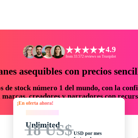
4.9
from 33.572 reviews on Trustpilot
anes asequibles con precios sencil
os de stock número 1 del mundo, con la confi
marcas, creadores y narradores con recurs
¡En oferta ahora!
un 76 % en tiempo y presupuesto.
¡En oferta ahora!
Unlimited
18 US$
USD por mes