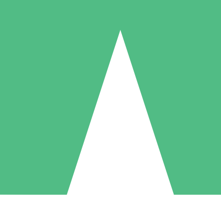
Paquetes de Créditos Individuales
Paga según el uso con créditos de descarga. Sin compromiso mensual.
1 Descarga
5 Descargas
10 Descargas
10
15
20
US$
00
US$
00
US$
00