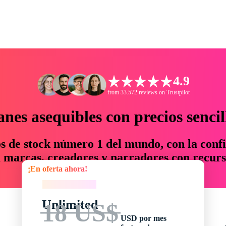
4.9
from 33.572 reviews on Trustpilot
anes asequibles con precios sencil
os de stock número 1 del mundo, con la confi
marcas, creadores y narradores con recurs
¡En oferta ahora!
un 76 % en tiempo y presupuesto.
¡En oferta ahora!
Unlimited
18 US$
USD por mes