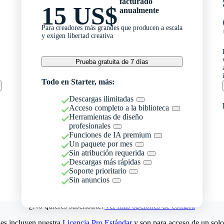
facturado
15 US$
anualmente
Para creadores más grandes que producen a escala
y exigen libertad creativa
Prueba gratuita de 7 días
Todo en Starter, más:
Descargas ilimitadas
Acceso completo a la biblioteca
Herramientas de diseño
profesionales
Funciones de IA premium
Un paquete por mes
Sin atribución requerida
Descargas más rápidas
Soporte prioritario
Sin anuncios
¿No quieres suscribirte?
Ver más opciones de compra
es incluyen nuestra
Licencia Pro Estándar
y son para acceso de un solo