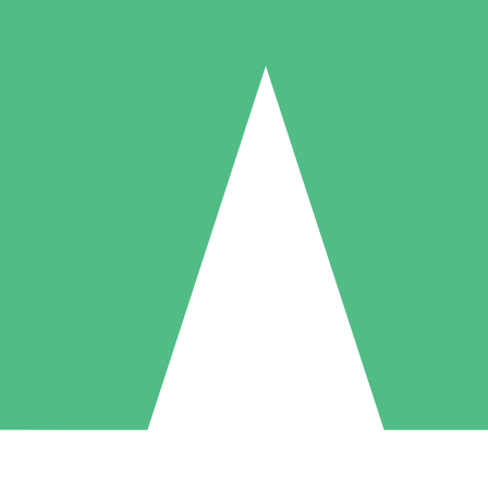
Paquetes de Créditos Individuales
Paga según el uso con créditos de descarga. Sin compromiso mensual.
1 Descarga
5 Descargas
10 Descargas
10
15
20
US$
00
US$
00
US$
00