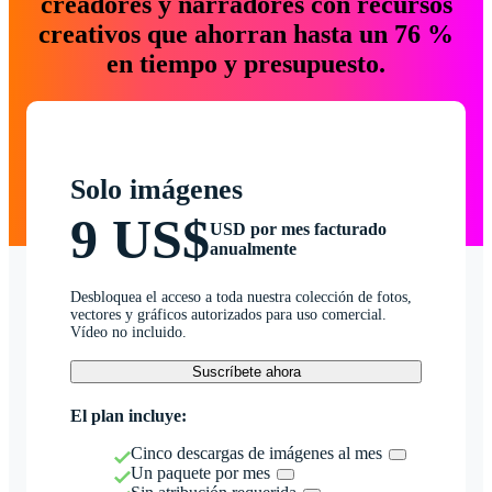
creadores y narradores con recursos
creativos que ahorran hasta un 76 %
en tiempo y presupuesto.
Solo imágenes
9 US$
USD por mes facturado
anualmente
Desbloquea el acceso a toda nuestra colección de fotos,
vectores y gráficos autorizados para uso comercial.
Vídeo no incluido.
Suscríbete ahora
El plan incluye:
Cinco descargas de imágenes al mes
Un paquete por mes