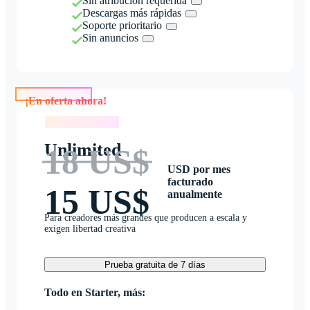
Sin atribución requerida
Descargas más rápidas
Soporte prioritario
Sin anuncios
¡En oferta ahora!
¡En oferta ahora!
Unlimited
18 US$
USD por mes
facturado
15 US$
anualmente
Para creadores más grandes que producen a escala y
exigen libertad creativa
Prueba gratuita de 7 días
Todo en Starter, más: