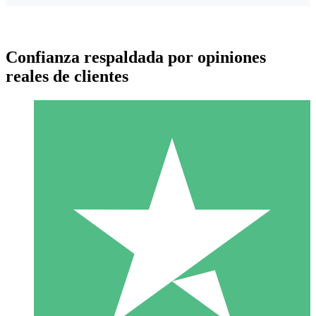
Confianza respaldada por opiniones
reales de clientes
Paquetes de Créditos Individuales
Paga según el uso con créditos de descarga. Sin compromiso
mensual.
1 Descarga
10
US$
00