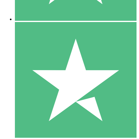
5 Descargas
15
US$
00
10 Descargas
20
US$
00