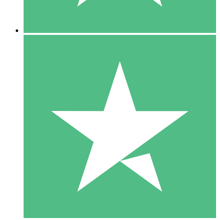
5 Descargas
15
US$
00
10 Descargas
20
US$
00