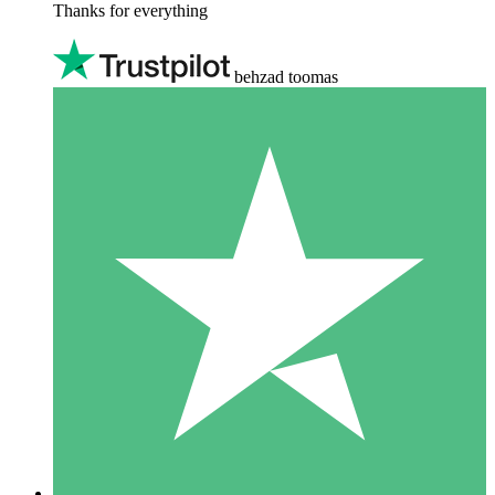
Thanks for everything
behzad toomas