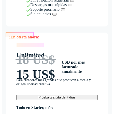
Sin atribución requerida
Descargas más rápidas
Soporte prioritario
Sin anuncios
¡En oferta ahora!
¡En oferta ahora!
Unlimited
18 US$
USD por mes
facturado
15 US$
anualmente
Para creadores más grandes que producen a escala y
exigen libertad creativa
Prueba gratuita de 7 días
Todo en Starter, más: