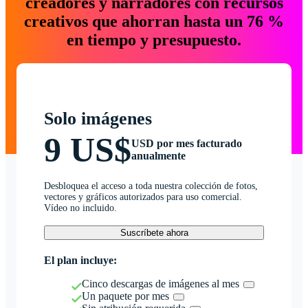
creadores y narradores con recursos
creativos que ahorran hasta un 76 %
en tiempo y presupuesto.
Solo imágenes
9 US$
USD por mes facturado
anualmente
Desbloquea el acceso a toda nuestra colección de fotos,
vectores y gráficos autorizados para uso comercial.
Vídeo no incluido.
Suscríbete ahora
El plan incluye:
Cinco descargas de imágenes al mes
Un paquete por mes