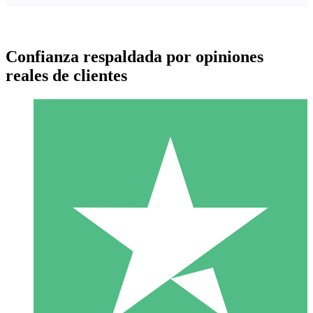
Confianza respaldada por opiniones
reales de clientes
Paquetes de Créditos Individuales
Paga según el uso con créditos de descarga. Sin compromiso
mensual.
1 Descarga
10
US$
00