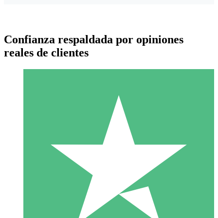
Confianza respaldada por opiniones
reales de clientes
Paquetes de Créditos Individuales
Paga según el uso con créditos de descarga. Sin compromiso
mensual.
1 Descarga
10
US$
00