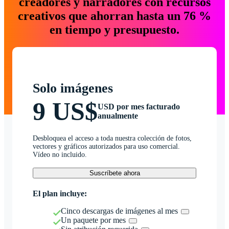
creadores y narradores con recursos
creativos que ahorran hasta un 76 %
en tiempo y presupuesto.
Solo imágenes
9 US$
USD por mes facturado
anualmente
Desbloquea el acceso a toda nuestra colección de fotos,
vectores y gráficos autorizados para uso comercial.
Vídeo no incluido.
Suscríbete ahora
El plan incluye:
Cinco descargas de imágenes al mes
Un paquete por mes