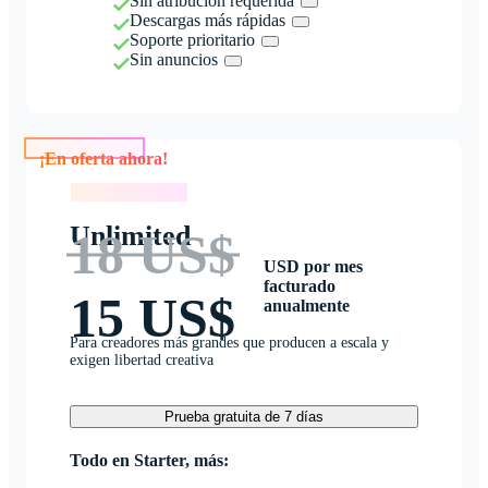
Sin atribución requerida
Descargas más rápidas
Soporte prioritario
Sin anuncios
¡En oferta ahora!
¡En oferta ahora!
Unlimited
18 US$
USD por mes
facturado
15 US$
anualmente
Para creadores más grandes que producen a escala y
exigen libertad creativa
Prueba gratuita de 7 días
Todo en Starter, más: