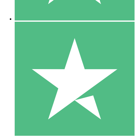
5 Descargas
15
US$
00
10 Descargas
20
US$
00