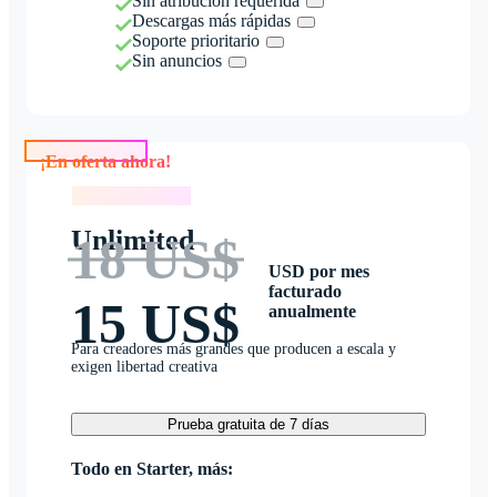
Sin atribución requerida
Descargas más rápidas
Soporte prioritario
Sin anuncios
¡En oferta ahora!
¡En oferta ahora!
Unlimited
18 US$
USD por mes
facturado
15 US$
anualmente
Para creadores más grandes que producen a escala y
exigen libertad creativa
Prueba gratuita de 7 días
Todo en Starter, más: