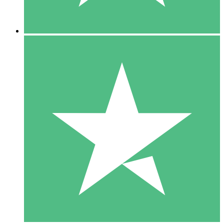
5 Descargas
15
US$
00
10 Descargas
20
US$
00