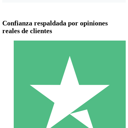
Confianza respaldada por opiniones
reales de clientes
Paquetes de Créditos Individuales
Paga según el uso con créditos de descarga. Sin compromiso
mensual.
1 Descarga
10
US$
00