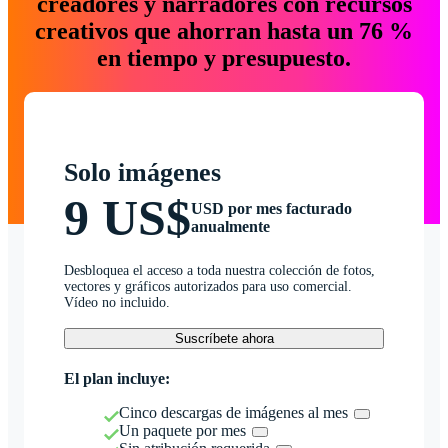
creadores y narradores con recursos
creativos que ahorran hasta un 76 %
en tiempo y presupuesto.
Solo imágenes
9 US$
USD por mes facturado
anualmente
Desbloquea el acceso a toda nuestra colección de fotos,
vectores y gráficos autorizados para uso comercial.
Vídeo no incluido.
Suscríbete ahora
El plan incluye:
Cinco descargas de imágenes al mes
Un paquete por mes