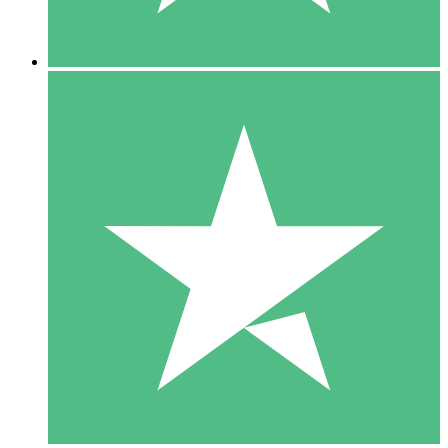
5 Descargas
15
US$
00
10 Descargas
20
US$
00