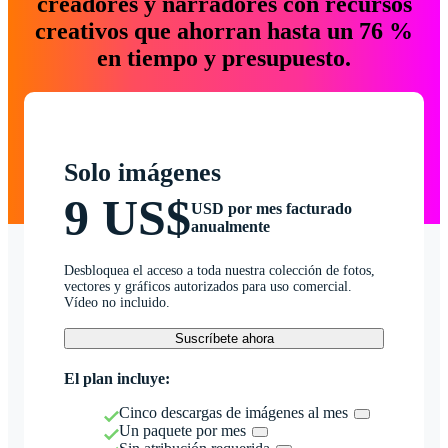
creadores y narradores con recursos
creativos que ahorran hasta un 76 %
en tiempo y presupuesto.
Solo imágenes
9 US$
USD por mes facturado
anualmente
Desbloquea el acceso a toda nuestra colección de fotos,
vectores y gráficos autorizados para uso comercial.
Vídeo no incluido.
Suscríbete ahora
El plan incluye:
Cinco descargas de imágenes al mes
Un paquete por mes