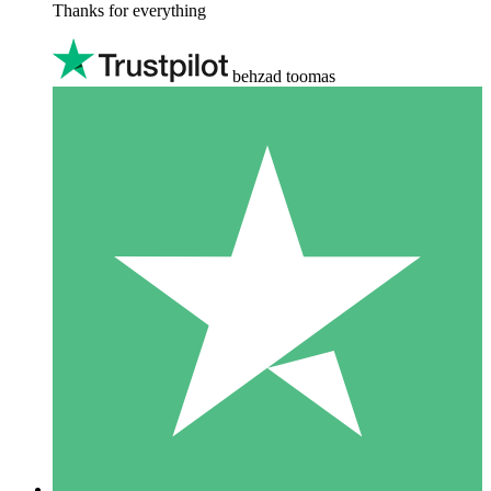
Thanks for everything
behzad toomas