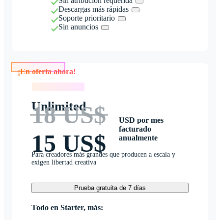
Sin atribución requerida
Descargas más rápidas
Soporte prioritario
Sin anuncios
¡En oferta ahora!
¡En oferta ahora!
Unlimited
18 US$
USD por mes
facturado
15 US$
anualmente
Para creadores más grandes que producen a escala y
exigen libertad creativa
Prueba gratuita de 7 días
Todo en Starter, más: