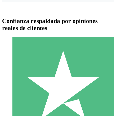
Confianza respaldada por opiniones
reales de clientes
Paquetes de Créditos Individuales
Paga según el uso con créditos de descarga. Sin compromiso
mensual.
1 Descarga
10
US$
00