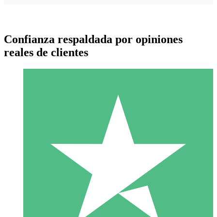
Confianza respaldada por opiniones
reales de clientes
Paquetes de Créditos Individuales
Paga según el uso con créditos de descarga. Sin compromiso
mensual.
1 Descarga
10
US$
00