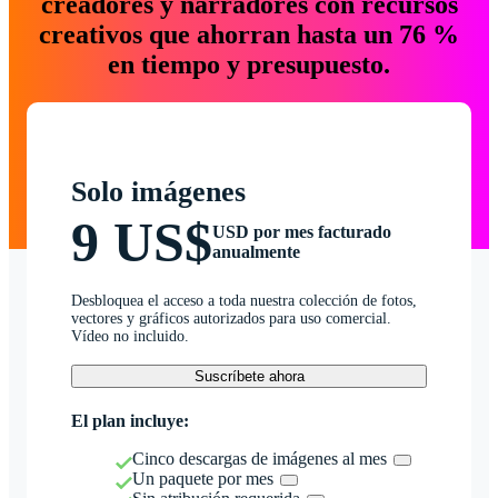
creadores y narradores con recursos
creativos que ahorran hasta un 76 %
en tiempo y presupuesto.
Solo imágenes
9 US$
USD por mes facturado
anualmente
Desbloquea el acceso a toda nuestra colección de fotos,
vectores y gráficos autorizados para uso comercial.
Vídeo no incluido.
Suscríbete ahora
El plan incluye:
Cinco descargas de imágenes al mes
Un paquete por mes