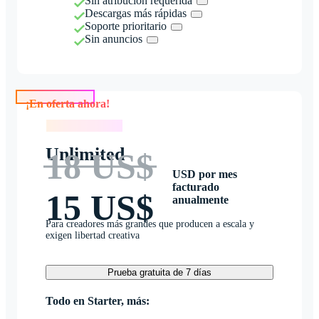
Sin atribución requerida
Descargas más rápidas
Soporte prioritario
Sin anuncios
¡En oferta ahora!
¡En oferta ahora!
Unlimited
18 US$
USD por mes
facturado
15 US$
anualmente
Para creadores más grandes que producen a escala y
exigen libertad creativa
Prueba gratuita de 7 días
Todo en Starter, más: