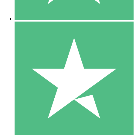
5 Descargas
15
US$
00
10 Descargas
20
US$
00