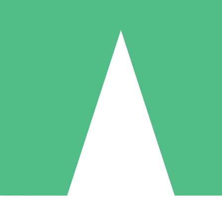
Paquetes de Créditos Individuales
Paga según el uso con créditos de descarga. Sin compromiso mensual.
1 Descarga
5 Descargas
10 Descargas
10
15
20
US$
00
US$
00
US$
00