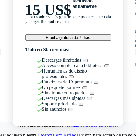
facturado
15 US$
anualmente
Para creadores más grandes que producen a escala
y exigen libertad creativa
Prueba gratuita de 7 días
Todo en Starter, más:
Descargas ilimitadas
Acceso completo a la biblioteca
Herramientas de diseño
profesionales
Funciones de IA premium
Un paquete por mes
Sin atribución requerida
Descargas más rápidas
Soporte prioritario
Sin anuncios
¿No quieres suscribirte?
Ver más opciones de compra
es incluyen nuestra
Licencia Pro Estándar
y son para acceso de un solo