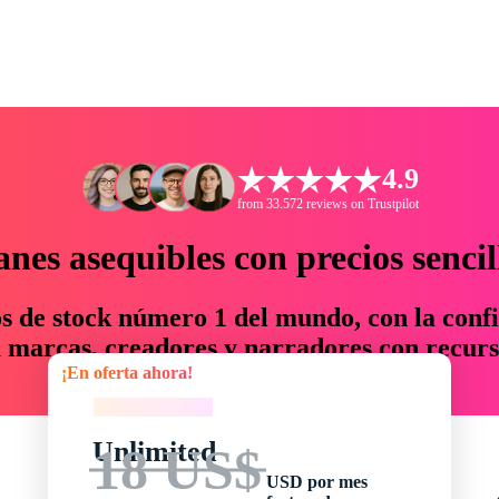
4.9
from 33.572 reviews on Trustpilot
anes asequibles con precios sencil
os de stock número 1 del mundo, con la confi
marcas, creadores y narradores con recurs
¡En oferta ahora!
un 76 % en tiempo y presupuesto.
¡En oferta ahora!
Unlimited
18 US$
USD por mes