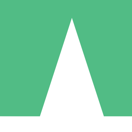
Paquetes de Créditos Individuales
Paga según el uso con créditos de descarga. Sin compromiso mensual.
1 Descarga
5 Descargas
10 Descargas
10
15
20
US$
00
US$
00
US$
00