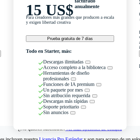
facturado
15 US$
anualmente
Para creadores más grandes que producen a escala
y exigen libertad creativa
Prueba gratuita de 7 días
Todo en Starter, más:
Descargas ilimitadas
Acceso completo a la biblioteca
Herramientas de diseño
profesionales
Funciones de IA premium
Un paquete por mes
Sin atribución requerida
Descargas más rápidas
Soporte prioritario
Sin anuncios
¿No quieres suscribirte?
Ver más opciones de compra
es incluyen nuestra
Licencia Pro Estándar
y son para acceso de un solo