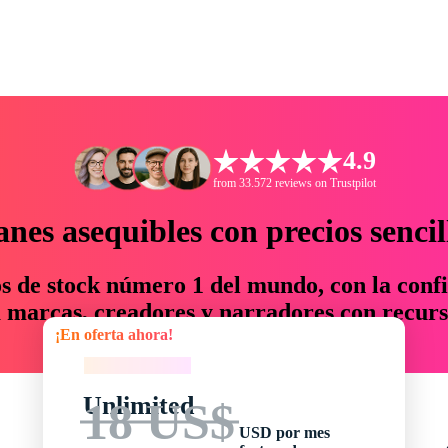
4.9
from 33.572 reviews on Trustpilot
anes asequibles con precios sencil
os de stock número 1 del mundo, con la confi
marcas, creadores y narradores con recurs
¡En oferta ahora!
un 76 % en tiempo y presupuesto.
¡En oferta ahora!
Unlimited
18 US$
USD por mes