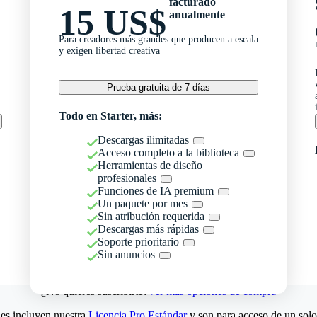
facturado
15 US$
anualmente
Para creadores más grandes que producen a escala
y exigen libertad creativa
Prueba gratuita de 7 días
Todo en Starter, más:
Descargas ilimitadas
Acceso completo a la biblioteca
Herramientas de diseño
profesionales
Funciones de IA premium
Un paquete por mes
Sin atribución requerida
Descargas más rápidas
Soporte prioritario
Sin anuncios
¿No quieres suscribirte?
Ver más opciones de compra
es incluyen nuestra
Licencia Pro Estándar
y son para acceso de un solo