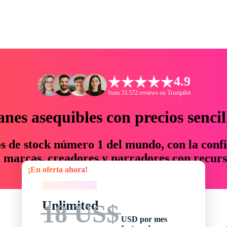
4.9
from 33.572 reviews on Trustpilot
anes asequibles con precios sencil
os de stock número 1 del mundo, con la confi
marcas, creadores y narradores con recurs
¡En oferta ahora!
un 76 % en tiempo y presupuesto.
¡En oferta ahora!
Unlimited
18 US$
USD por mes