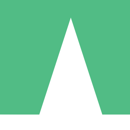
Paquetes de Créditos Individuales
Paga según el uso con créditos de descarga. Sin compromiso mensual.
1 Descarga
5 Descargas
10 Descargas
10
15
20
US$
00
US$
00
US$
00