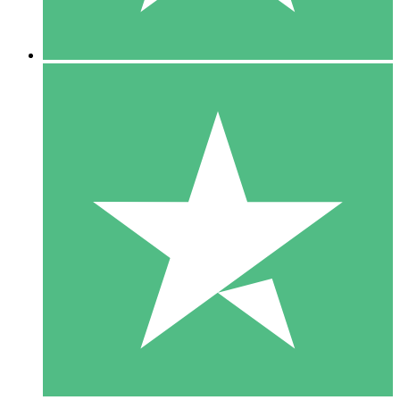
5 Descargas
15
US$
00
10 Descargas
20
US$
00