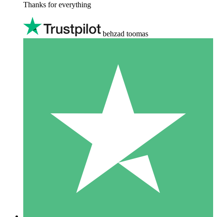
Thanks for everything
behzad toomas