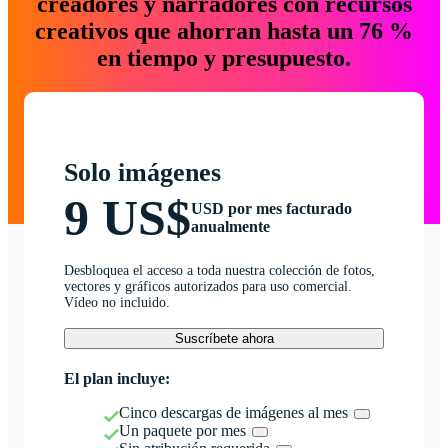
creadores y narradores con recursos
creativos que ahorran hasta un 76 %
en tiempo y presupuesto.
Solo imágenes
9 US$
USD por mes facturado
anualmente
Desbloquea el acceso a toda nuestra colección de fotos,
vectores y gráficos autorizados para uso comercial.
Vídeo no incluido.
Suscríbete ahora
El plan incluye:
Cinco descargas de imágenes al mes
Un paquete por mes