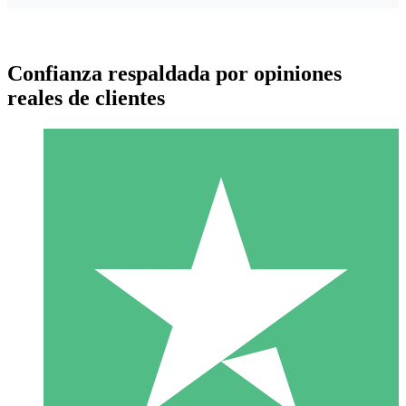
Confianza respaldada por opiniones
reales de clientes
Paquetes de Créditos Individuales
Paga según el uso con créditos de descarga. Sin compromiso
mensual.
1 Descarga
10
US$
00