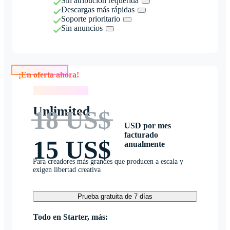
Sin atribución requerida
Descargas más rápidas
Soporte prioritario
Sin anuncios
¡En oferta ahora!
¡En oferta ahora!
Unlimited
18 US$
USD por mes
facturado
15 US$
anualmente
Para creadores más grandes que producen a escala y
exigen libertad creativa
Prueba gratuita de 7 días
Todo en Starter, más: