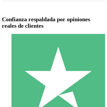
Confianza respaldada por opiniones
reales de clientes
Paquetes de Créditos Individuales
Paga según el uso con créditos de descarga. Sin compromiso
mensual.
1 Descarga
10
US$
00