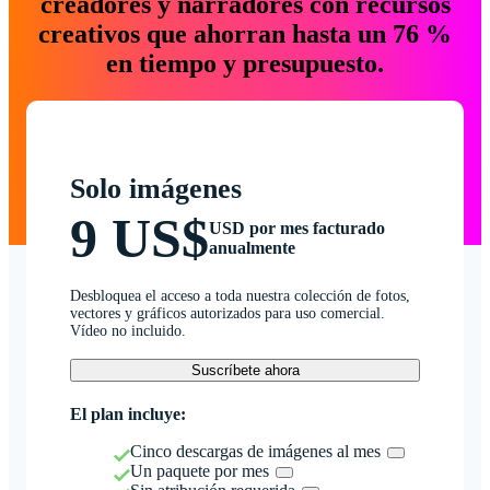
creadores y narradores con recursos
creativos que ahorran hasta un 76 %
en tiempo y presupuesto.
Solo imágenes
9 US$
USD por mes facturado
anualmente
Desbloquea el acceso a toda nuestra colección de fotos,
vectores y gráficos autorizados para uso comercial.
Vídeo no incluido.
Suscríbete ahora
El plan incluye:
Cinco descargas de imágenes al mes
Un paquete por mes