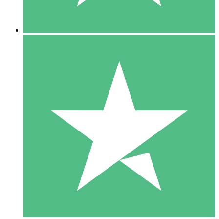
5 Descargas
15
US$
00
10 Descargas
20
US$
00