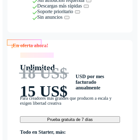
Sin atribución requerida
Descargas más rápidas
Soporte prioritario
Sin anuncios
¡En oferta ahora!
¡En oferta ahora!
Unlimited
18 US$
USD por mes
facturado
15 US$
anualmente
Para creadores más grandes que producen a escala y
exigen libertad creativa
Prueba gratuita de 7 días
Todo en Starter, más: