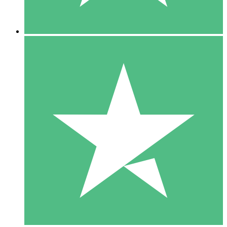
5 Descargas
15
US$
00
10 Descargas
20
US$
00