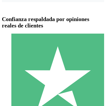
Confianza respaldada por opiniones
reales de clientes
Paquetes de Créditos Individuales
Paga según el uso con créditos de descarga. Sin compromiso
mensual.
1 Descarga
10
US$
00