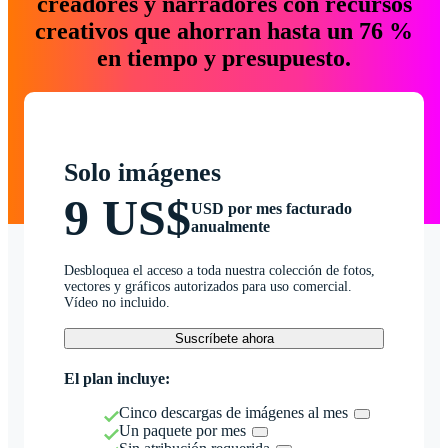
creadores y narradores con recursos
creativos que ahorran hasta un 76 %
en tiempo y presupuesto.
Solo imágenes
9 US$
USD por mes facturado
anualmente
Desbloquea el acceso a toda nuestra colección de fotos,
vectores y gráficos autorizados para uso comercial.
Vídeo no incluido.
Suscríbete ahora
El plan incluye:
Cinco descargas de imágenes al mes
Un paquete por mes