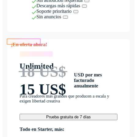
Sin atribución requerida
Descargas más rápidas
Soporte prioritario
Sin anuncios
¡En oferta ahora!
¡En oferta ahora!
Unlimited
18 US$
USD por mes
facturado
15 US$
anualmente
Para creadores más grandes que producen a escala y
exigen libertad creativa
Prueba gratuita de 7 días
Todo en Starter, más: