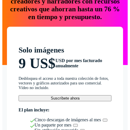
creadores y narradores con recursos
creativos que ahorran hasta un 76 %
en tiempo y presupuesto.
Solo imágenes
9 US$
USD por mes facturado
anualmente
Desbloquea el acceso a toda nuestra colección de fotos,
vectores y gráficos autorizados para uso comercial.
Vídeo no incluido.
Suscríbete ahora
El plan incluye:
Cinco descargas de imágenes al mes
Un paquete por mes