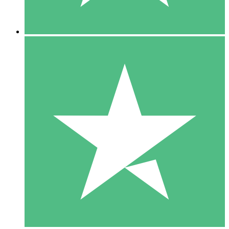
5 Descargas
15
US$
00
10 Descargas
20
US$
00