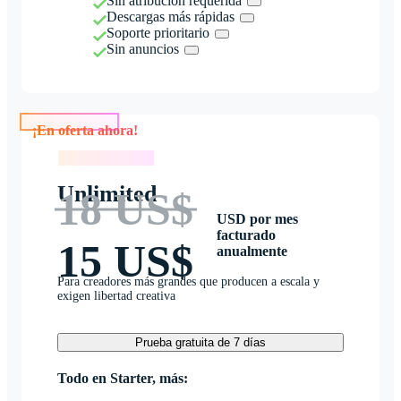
Sin atribución requerida
Descargas más rápidas
Soporte prioritario
Sin anuncios
¡En oferta ahora!
¡En oferta ahora!
Unlimited
18 US$
USD por mes
facturado
15 US$
anualmente
Para creadores más grandes que producen a escala y
exigen libertad creativa
Prueba gratuita de 7 días
Todo en Starter, más: