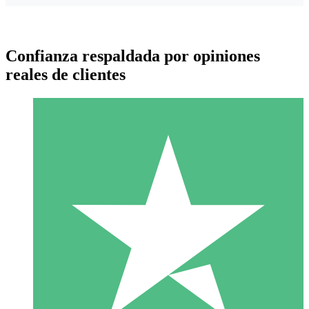
Confianza respaldada por opiniones
reales de clientes
Paquetes de Créditos Individuales
Paga según el uso con créditos de descarga. Sin compromiso
mensual.
1 Descarga
10
US$
00