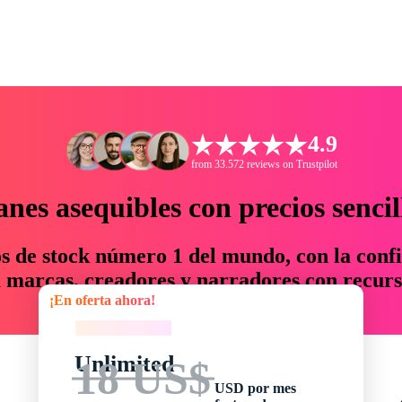
4.9
from 33.572 reviews on Trustpilot
anes asequibles con precios sencil
os de stock número 1 del mundo, con la confi
marcas, creadores y narradores con recurs
¡En oferta ahora!
un 76 % en tiempo y presupuesto.
¡En oferta ahora!
Unlimited
18 US$
USD por mes