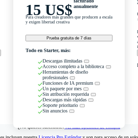
facturado
15 US$
anualmente
Para creadores más grandes que producen a escala
y exigen libertad creativa
Prueba gratuita de 7 días
Todo en Starter, más:
Descargas ilimitadas
Acceso completo a la biblioteca
Herramientas de diseño
profesionales
Funciones de IA premium
Un paquete por mes
Sin atribución requerida
Descargas más rápidas
Soporte prioritario
Sin anuncios
¿No quieres suscribirte?
Ver más opciones de compra
es incluyen nuestra
Licencia Pro Estándar
y son para acceso de un solo