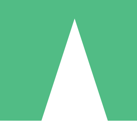
Paquetes de Créditos Individuales
Paga según el uso con créditos de descarga. Sin compromiso mensual.
1 Descarga
5 Descargas
10 Descargas
10
15
20
US$
00
US$
00
US$
00