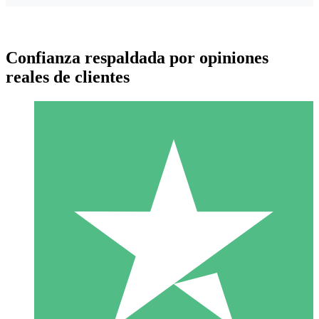
Confianza respaldada por opiniones
reales de clientes
Paquetes de Créditos Individuales
Paga según el uso con créditos de descarga. Sin compromiso
mensual.
1 Descarga
10
US$
00