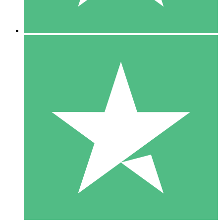
5 Descargas
15
US$
00
10 Descargas
20
US$
00