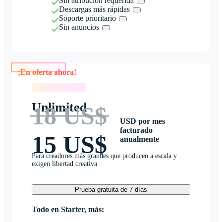
Sin atribución requerida
Descargas más rápidas
Soporte prioritario
Sin anuncios
¡En oferta ahora!
¡En oferta ahora!
Unlimited
18 US$
USD por mes
facturado
15 US$
anualmente
Para creadores más grandes que producen a escala y
exigen libertad creativa
Prueba gratuita de 7 días
Todo en Starter, más: