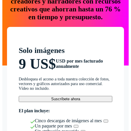
creadores y narradores con recursos
creativos que ahorran hasta un 76 %
en tiempo y presupuesto.
Solo imágenes
9 US$
USD por mes facturado
anualmente
Desbloquea el acceso a toda nuestra colección de fotos,
vectores y gráficos autorizados para uso comercial.
Vídeo no incluido.
Suscríbete ahora
El plan incluye:
Cinco descargas de imágenes al mes
Un paquete por mes