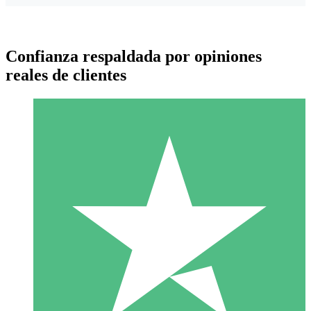
Confianza respaldada por opiniones
reales de clientes
Paquetes de Créditos Individuales
Paga según el uso con créditos de descarga. Sin compromiso
mensual.
1 Descarga
10
US$
00