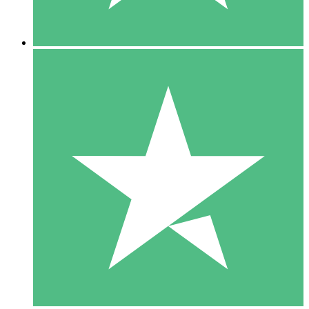
5 Descargas
15
US$
00
10 Descargas
20
US$
00