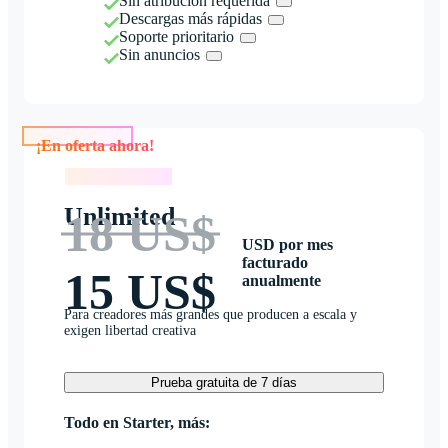
Sin atribución requerida
Descargas más rápidas
Soporte prioritario
Sin anuncios
¡En oferta ahora!
¡En oferta ahora!
Unlimited
18 US$
USD por mes
facturado
15 US$
anualmente
Para creadores más grandes que producen a escala y
exigen libertad creativa
Prueba gratuita de 7 días
Todo en Starter, más: