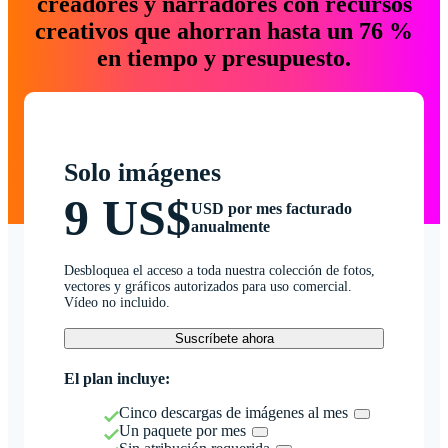
creadores y narradores con recursos
creativos que ahorran hasta un 76 %
en tiempo y presupuesto.
Solo imágenes
9 US$
USD por mes facturado
anualmente
Desbloquea el acceso a toda nuestra colección de fotos,
vectores y gráficos autorizados para uso comercial.
Vídeo no incluido.
Suscríbete ahora
El plan incluye:
Cinco descargas de imágenes al mes
Un paquete por mes