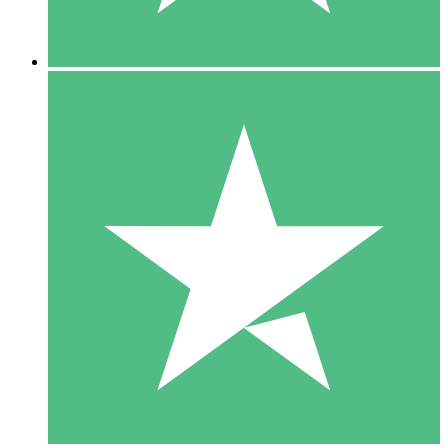
5 Descargas
15
US$
00
10 Descargas
20
US$
00