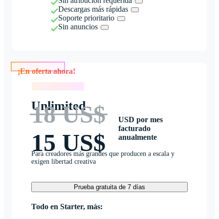
Sin atribución requerida
Descargas más rápidas
Soporte prioritario
Sin anuncios
¡En oferta ahora!
¡En oferta ahora!
Unlimited
18 US$
USD por mes
facturado
15 US$
anualmente
Para creadores más grandes que producen a escala y
exigen libertad creativa
Prueba gratuita de 7 días
Todo en Starter, más: