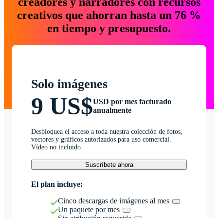
creadores y narradores con recursos
creativos que ahorran hasta un 76 %
en tiempo y presupuesto.
Solo imágenes
9 US$
USD por mes facturado
anualmente
Desbloquea el acceso a toda nuestra colección de fotos,
vectores y gráficos autorizados para uso comercial.
Vídeo no incluido.
Suscríbete ahora
El plan incluye:
Cinco descargas de imágenes al mes
Un paquete por mes