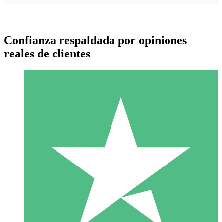
Confianza respaldada por opiniones
reales de clientes
Paquetes de Créditos Individuales
Paga según el uso con créditos de descarga. Sin compromiso
mensual.
1 Descarga
10
US$
00