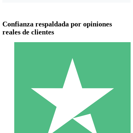
Confianza respaldada por opiniones
reales de clientes
Paquetes de Créditos Individuales
Paga según el uso con créditos de descarga. Sin compromiso
mensual.
1 Descarga
10
US$
00