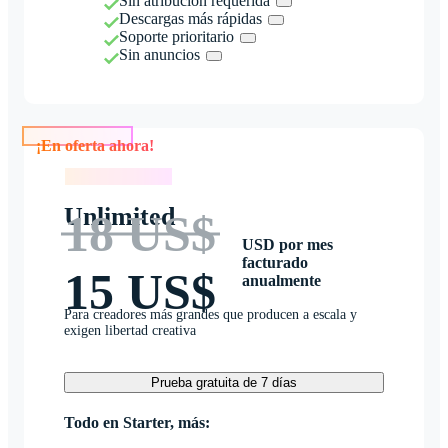
Sin atribución requerida
Descargas más rápidas
Soporte prioritario
Sin anuncios
¡En oferta ahora!
¡En oferta ahora!
Unlimited
18 US$
USD por mes
facturado
15 US$
anualmente
Para creadores más grandes que producen a escala y
exigen libertad creativa
Prueba gratuita de 7 días
Todo en Starter, más: