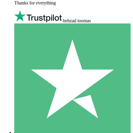
Thanks for everything
behzad toomas