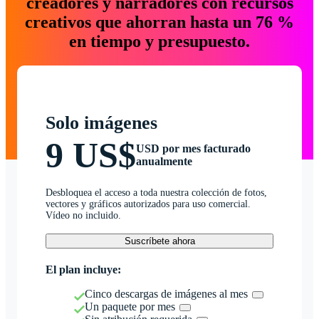
creadores y narradores con recursos
creativos que ahorran hasta un 76 %
en tiempo y presupuesto.
Solo imágenes
9 US$
USD por mes facturado
anualmente
Desbloquea el acceso a toda nuestra colección de fotos,
vectores y gráficos autorizados para uso comercial.
Vídeo no incluido.
Suscríbete ahora
El plan incluye:
Cinco descargas de imágenes al mes
Un paquete por mes