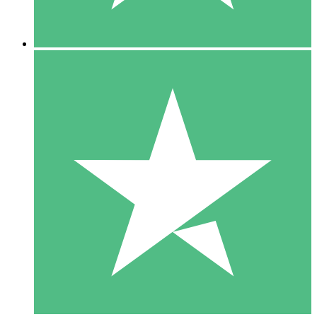
5 Descargas
15
US$
00
10 Descargas
20
US$
00