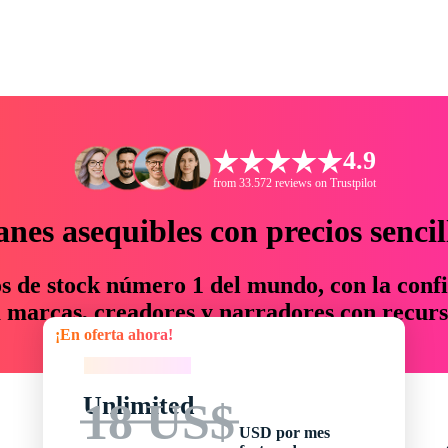
4.9
from 33.572 reviews on Trustpilot
anes asequibles con precios sencil
os de stock número 1 del mundo, con la confi
marcas, creadores y narradores con recurs
¡En oferta ahora!
un 76 % en tiempo y presupuesto.
¡En oferta ahora!
Unlimited
18 US$
USD por mes