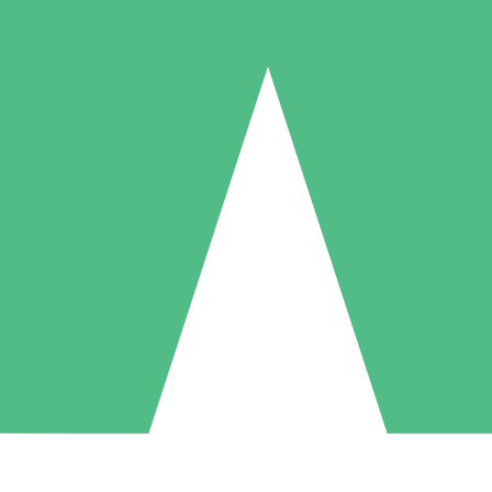
Paquetes de Créditos Individuales
Paga según el uso con créditos de descarga. Sin compromiso mensual.
1 Descarga
5 Descargas
10 Descargas
10
15
20
US$
00
US$
00
US$
00