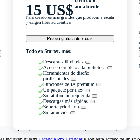
facturado
15 US$
anualmente
Para creadores más grandes que producen a escala
y exigen libertad creativa
Prueba gratuita de 7 días
Todo en Starter, más:
Descargas ilimitadas
Acceso completo a la biblioteca
Herramientas de diseño
profesionales
Funciones de IA premium
Un paquete por mes
Sin atribución requerida
Descargas más rápidas
Soporte prioritario
Sin anuncios
¿No quieres suscribirte?
Ver más opciones de compra
es incluyen nuestra
Licencia Pro Estándar
y son para acceso de un solo