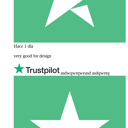
Hace 1 día
very good for design
asdwqwrqweasd asdqwerq