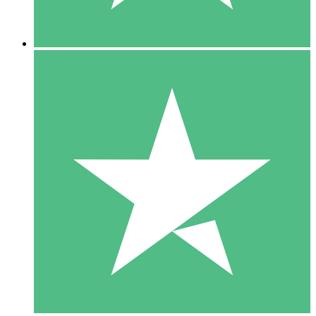
5 Descargas
15
US$
00
10 Descargas
20
US$
00