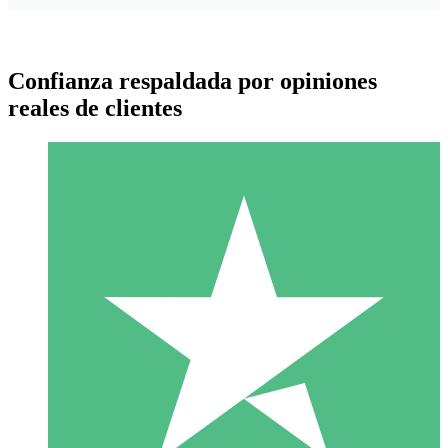
Confianza respaldada por opiniones
reales de clientes
Paquetes de Créditos Individuales
Paga según el uso con créditos de descarga. Sin compromiso
mensual.
1 Descarga
10
US$
00