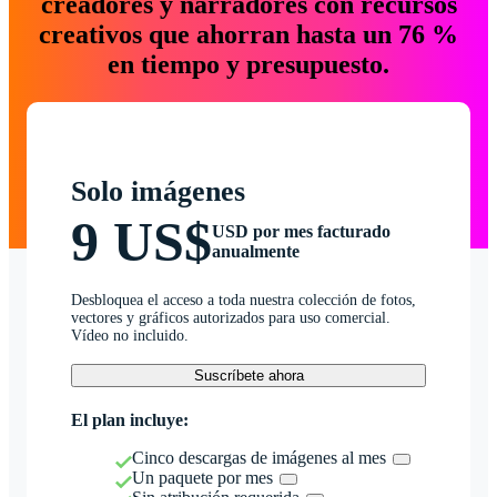
creadores y narradores con recursos
creativos que ahorran hasta un 76 %
en tiempo y presupuesto.
Solo imágenes
9 US$
USD por mes facturado
anualmente
Desbloquea el acceso a toda nuestra colección de fotos,
vectores y gráficos autorizados para uso comercial.
Vídeo no incluido.
Suscríbete ahora
El plan incluye:
Cinco descargas de imágenes al mes
Un paquete por mes