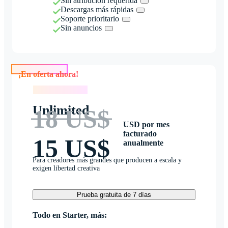
Sin atribución requerida
Descargas más rápidas
Soporte prioritario
Sin anuncios
¡En oferta ahora!
¡En oferta ahora!
Unlimited
18 US$
USD por mes
facturado
15 US$
anualmente
Para creadores más grandes que producen a escala y
exigen libertad creativa
Prueba gratuita de 7 días
Todo en Starter, más: