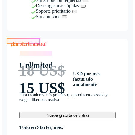
Sin atribución requerida
Descargas más rápidas
Soporte prioritario
Sin anuncios
¡En oferta ahora!
¡En oferta ahora!
Unlimited
18 US$
USD por mes
facturado
15 US$
anualmente
Para creadores más grandes que producen a escala y
exigen libertad creativa
Prueba gratuita de 7 días
Todo en Starter, más: