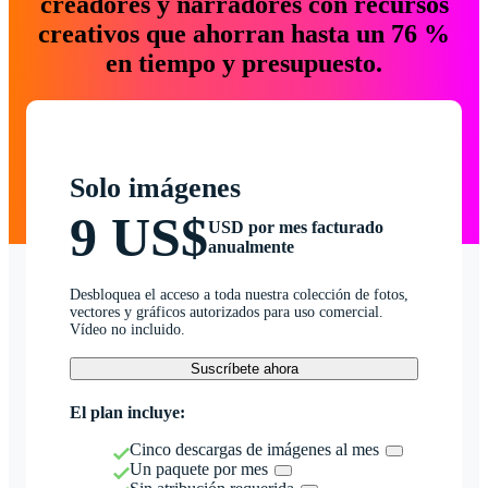
creadores y narradores con recursos
creativos que ahorran hasta un 76 %
en tiempo y presupuesto.
Solo imágenes
9 US$
USD por mes facturado
anualmente
Desbloquea el acceso a toda nuestra colección de fotos,
vectores y gráficos autorizados para uso comercial.
Vídeo no incluido.
Suscríbete ahora
El plan incluye:
Cinco descargas de imágenes al mes
Un paquete por mes