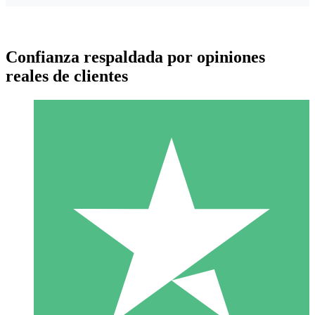
Confianza respaldada por opiniones
reales de clientes
Paquetes de Créditos Individuales
Paga según el uso con créditos de descarga. Sin compromiso
mensual.
1 Descarga
10
US$
00