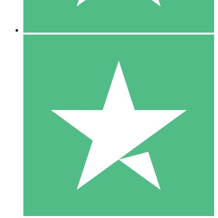
5 Descargas
15
US$
00
10 Descargas
20
US$
00