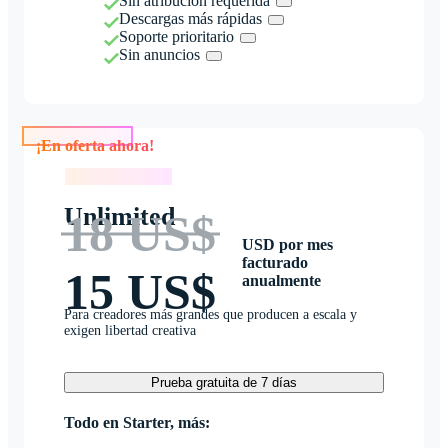
Sin atribución requerida
Descargas más rápidas
Soporte prioritario
Sin anuncios
¡En oferta ahora!
¡En oferta ahora!
Unlimited
18 US$
USD por mes
facturado
15 US$
anualmente
Para creadores más grandes que producen a escala y
exigen libertad creativa
Prueba gratuita de 7 días
Todo en Starter, más: