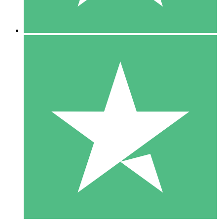
5 Descargas
15
US$
00
10 Descargas
20
US$
00