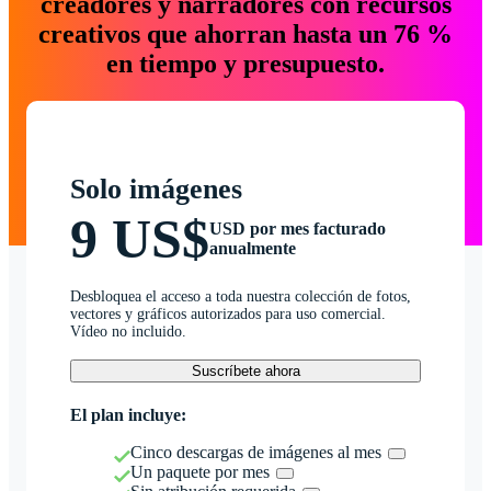
creadores y narradores con recursos
creativos que ahorran hasta un 76 %
en tiempo y presupuesto.
Solo imágenes
9 US$
USD por mes facturado
anualmente
Desbloquea el acceso a toda nuestra colección de fotos,
vectores y gráficos autorizados para uso comercial.
Vídeo no incluido.
Suscríbete ahora
El plan incluye:
Cinco descargas de imágenes al mes
Un paquete por mes