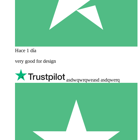
Hace 1 día
very good for design
asdwqwrqweasd asdqwerq