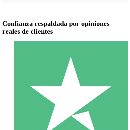
Confianza respaldada por opiniones
reales de clientes
Paquetes de Créditos Individuales
Paga según el uso con créditos de descarga. Sin compromiso
mensual.
1 Descarga
10
US$
00