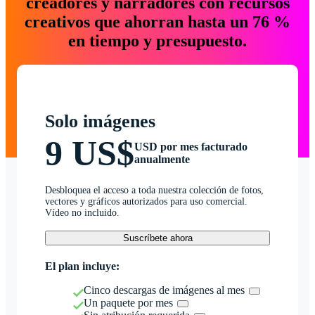
creadores y narradores con recursos
creativos que ahorran hasta un 76 %
en tiempo y presupuesto.
Solo imágenes
9 US$
USD por mes facturado
anualmente
Desbloquea el acceso a toda nuestra colección de fotos,
vectores y gráficos autorizados para uso comercial.
Vídeo no incluido.
Suscríbete ahora
El plan incluye:
Cinco descargas de imágenes al mes
Un paquete por mes