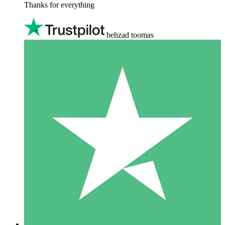
Thanks for everything
behzad toomas