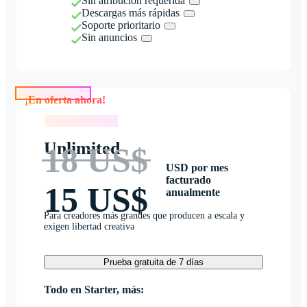
Sin atribución requerida
Descargas más rápidas
Soporte prioritario
Sin anuncios
¡En oferta ahora!
¡En oferta ahora!
Unlimited
18 US$
USD por mes
facturado
15 US$
anualmente
Para creadores más grandes que producen a escala y
exigen libertad creativa
Prueba gratuita de 7 días
Todo en Starter, más: