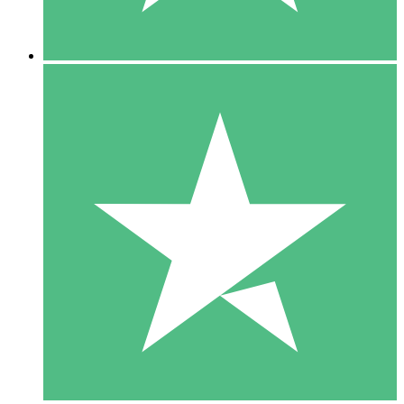
5 Descargas
15
US$
00
10 Descargas
20
US$
00