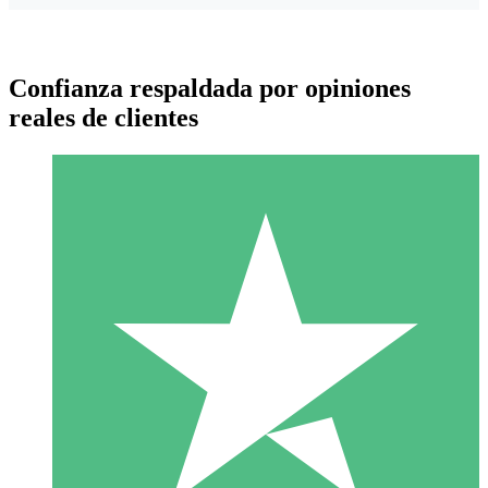
Confianza respaldada por opiniones
reales de clientes
Paquetes de Créditos Individuales
Paga según el uso con créditos de descarga. Sin compromiso
mensual.
1 Descarga
10
US$
00