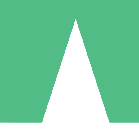
Paquetes de Créditos Individuales
Paga según el uso con créditos de descarga. Sin compromiso mensual.
1 Descarga
5 Descargas
10 Descargas
10
15
20
US$
00
US$
00
US$
00