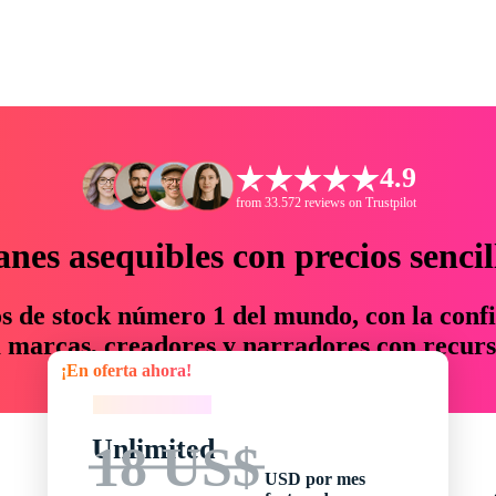
4.9
from 33.572 reviews on Trustpilot
anes asequibles con precios sencil
os de stock número 1 del mundo, con la confi
marcas, creadores y narradores con recurs
¡En oferta ahora!
un 76 % en tiempo y presupuesto.
¡En oferta ahora!
Unlimited
18 US$
USD por mes