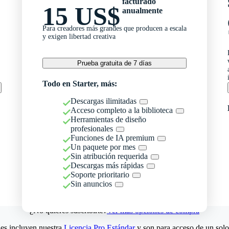
facturado
15 US$
anualmente
Para creadores más grandes que producen a escala
y exigen libertad creativa
Prueba gratuita de 7 días
Todo en Starter, más:
Descargas ilimitadas
Acceso completo a la biblioteca
Herramientas de diseño
profesionales
Funciones de IA premium
Un paquete por mes
Sin atribución requerida
Descargas más rápidas
Soporte prioritario
Sin anuncios
¿No quieres suscribirte?
Ver más opciones de compra
es incluyen nuestra
Licencia Pro Estándar
y son para acceso de un solo