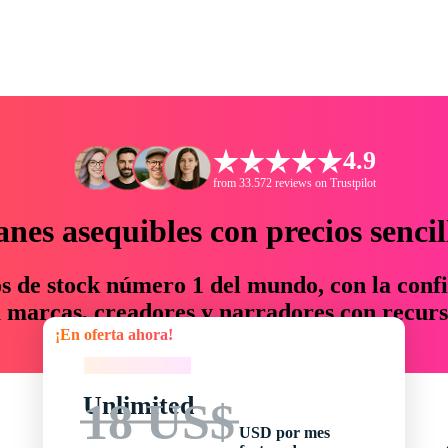
4.9
from 33.572 reviews on Trustpilot
anes asequibles con precios sencil
os de stock número 1 del mundo, con la confi
marcas, creadores y narradores con recurs
¡En oferta ahora!
un 76 % en tiempo y presupuesto.
¡En oferta ahora!
Unlimited
18 US$
USD por mes