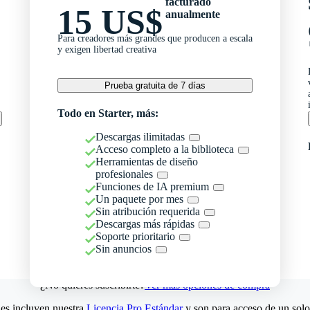
facturado
15 US$
anualmente
Para creadores más grandes que producen a escala
y exigen libertad creativa
Prueba gratuita de 7 días
Todo en Starter, más:
Descargas ilimitadas
Acceso completo a la biblioteca
Herramientas de diseño
profesionales
Funciones de IA premium
Un paquete por mes
Sin atribución requerida
Descargas más rápidas
Soporte prioritario
Sin anuncios
¿No quieres suscribirte?
Ver más opciones de compra
es incluyen nuestra
Licencia Pro Estándar
y son para acceso de un solo