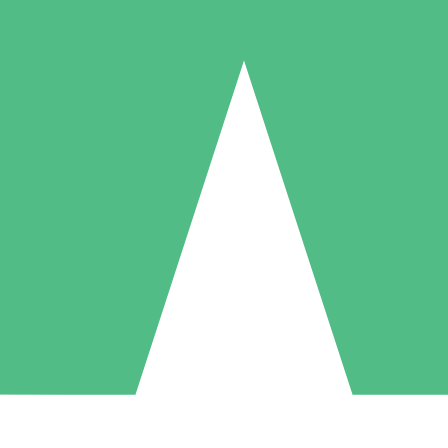
Paquetes de Créditos Individuales
Paga según el uso con créditos de descarga. Sin compromiso mensual.
1 Descarga
5 Descargas
10 Descargas
10
15
20
US$
00
US$
00
US$
00