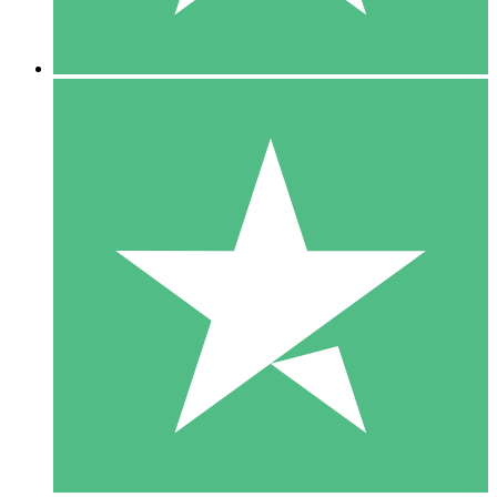
5 Descargas
15
US$
00
10 Descargas
20
US$
00