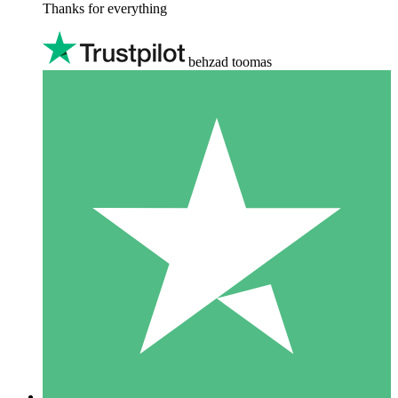
Thanks for everything
behzad toomas