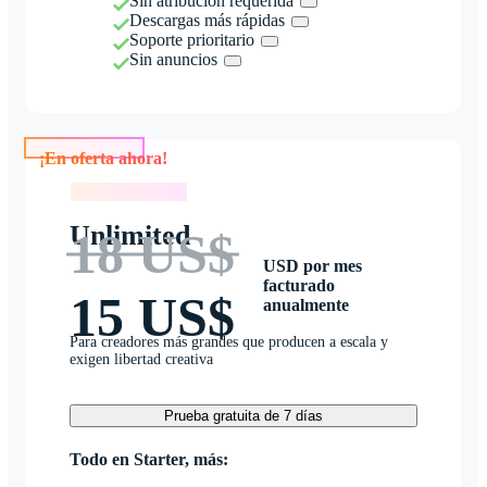
Sin atribución requerida
Descargas más rápidas
Soporte prioritario
Sin anuncios
¡En oferta ahora!
¡En oferta ahora!
Unlimited
18 US$
USD por mes
facturado
15 US$
anualmente
Para creadores más grandes que producen a escala y
exigen libertad creativa
Prueba gratuita de 7 días
Todo en Starter, más: