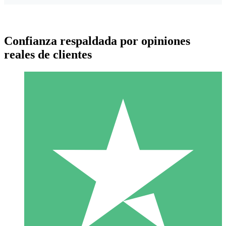
Confianza respaldada por opiniones
reales de clientes
Paquetes de Créditos Individuales
Paga según el uso con créditos de descarga. Sin compromiso
mensual.
1 Descarga
10
US$
00