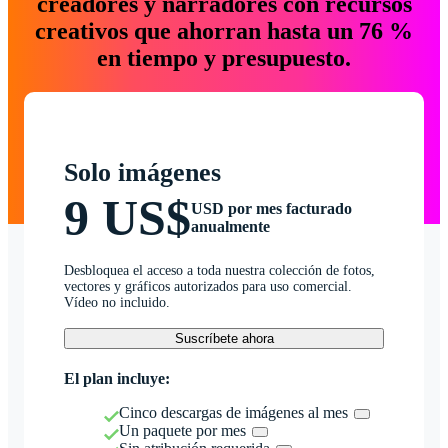
creadores y narradores con recursos
creativos que ahorran hasta un 76 %
en tiempo y presupuesto.
Solo imágenes
9 US$
USD por mes facturado
anualmente
Desbloquea el acceso a toda nuestra colección de fotos,
vectores y gráficos autorizados para uso comercial.
Vídeo no incluido.
Suscríbete ahora
El plan incluye:
Cinco descargas de imágenes al mes
Un paquete por mes