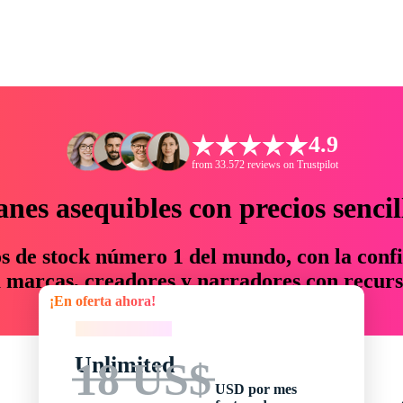
4.9
from 33.572 reviews on Trustpilot
anes asequibles con precios sencil
os de stock número 1 del mundo, con la confi
marcas, creadores y narradores con recurs
¡En oferta ahora!
un 76 % en tiempo y presupuesto.
¡En oferta ahora!
Unlimited
18 US$
USD por mes