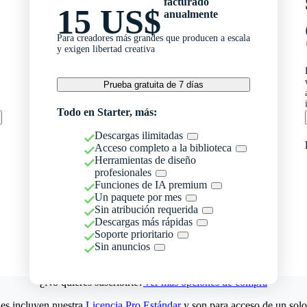
facturado
15 US$
anualmente
Para creadores más grandes que producen a escala
y exigen libertad creativa
Prueba gratuita de 7 días
Todo en Starter, más:
Descargas ilimitadas
Acceso completo a la biblioteca
Herramientas de diseño
profesionales
Funciones de IA premium
Un paquete por mes
Sin atribución requerida
Descargas más rápidas
Soporte prioritario
Sin anuncios
¿No quieres suscribirte?
Ver más opciones de compra
es incluyen nuestra
Licencia Pro Estándar
y son para acceso de un solo