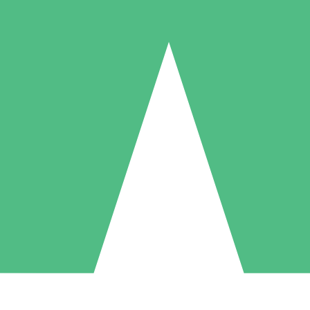
Paquetes de Créditos Individuales
Paga según el uso con créditos de descarga. Sin compromiso mensual.
1 Descarga
5 Descargas
10 Descargas
10
15
20
US$
00
US$
00
US$
00