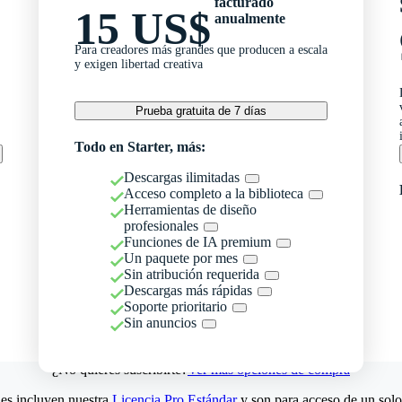
facturado
15 US$
anualmente
Para creadores más grandes que producen a escala
y exigen libertad creativa
Prueba gratuita de 7 días
Todo en Starter, más:
Descargas ilimitadas
Acceso completo a la biblioteca
Herramientas de diseño
profesionales
Funciones de IA premium
Un paquete por mes
Sin atribución requerida
Descargas más rápidas
Soporte prioritario
Sin anuncios
¿No quieres suscribirte?
Ver más opciones de compra
es incluyen nuestra
Licencia Pro Estándar
y son para acceso de un solo