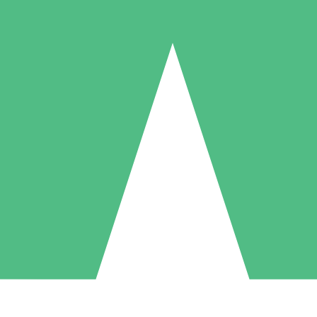
Paquetes de Créditos Individuales
Paga según el uso con créditos de descarga. Sin compromiso mensual.
1 Descarga
5 Descargas
10 Descargas
10
15
20
US$
00
US$
00
US$
00