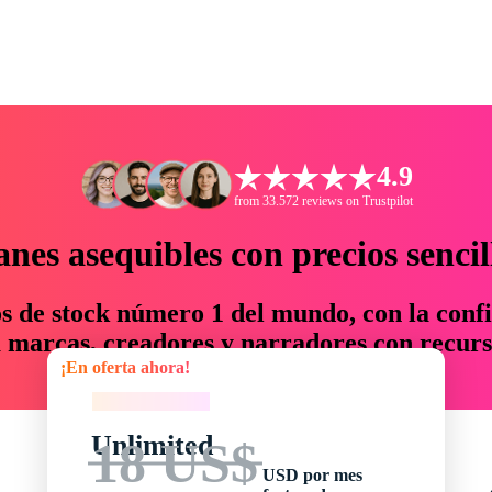
4.9
from 33.572 reviews on Trustpilot
anes asequibles con precios sencil
os de stock número 1 del mundo, con la confi
marcas, creadores y narradores con recurs
¡En oferta ahora!
un 76 % en tiempo y presupuesto.
¡En oferta ahora!
Unlimited
18 US$
USD por mes