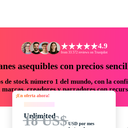
4.9
from 33.572 reviews on Trustpilot
anes asequibles con precios sencil
os de stock número 1 del mundo, con la confi
marcas, creadores y narradores con recurs
¡En oferta ahora!
un 76 % en tiempo y presupuesto.
¡En oferta ahora!
Unlimited
18 US$
USD por mes