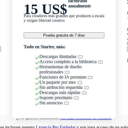
facturado
15 US$
anualmente
Para creadores más grandes que producen a escala
y exigen libertad creativa
Prueba gratuita de 7 días
Todo en Starter, más:
Descargas ilimitadas
Acceso completo a la biblioteca
Herramientas de diseño
profesionales
Funciones de IA premium
Un paquete por mes
Sin atribución requerida
Descargas más rápidas
Soporte prioritario
Sin anuncios
¿No quieres suscribirte?
Ver más opciones de compra
es incluyen nuestra
Licencia Pro Estándar
y son para acceso de un solo