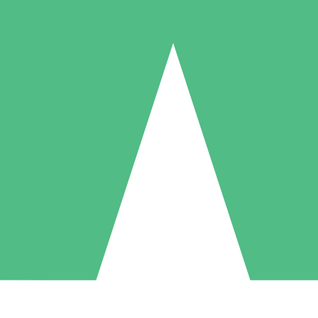
Paquetes de Créditos Individuales
Paga según el uso con créditos de descarga. Sin compromiso mensual.
1 Descarga
5 Descargas
10 Descargas
10
15
20
US$
00
US$
00
US$
00