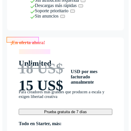
Sin atribución requerida
Descargas más rápidas
Soporte prioritario
Sin anuncios
¡En oferta ahora!
¡En oferta ahora!
Unlimited
18 US$
USD por mes
facturado
15 US$
anualmente
Para creadores más grandes que producen a escala y
exigen libertad creativa
Prueba gratuita de 7 días
Todo en Starter, más: