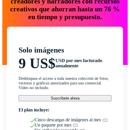
creadores y narradores con recursos
creativos que ahorran hasta un 76 %
en tiempo y presupuesto.
Solo imágenes
9 US$
USD por mes facturado
anualmente
Desbloquea el acceso a toda nuestra colección de fotos,
vectores y gráficos autorizados para uso comercial.
Vídeo no incluido.
Suscríbete ahora
El plan incluye:
Cinco descargas de imágenes al mes
Un paquete por mes