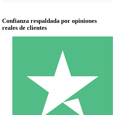
Confianza respaldada por opiniones
reales de clientes
Paquetes de Créditos Individuales
Paga según el uso con créditos de descarga. Sin compromiso
mensual.
1 Descarga
10
US$
00