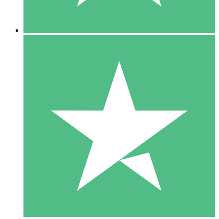
5 Descargas
15
US$
00
10 Descargas
20
US$
00