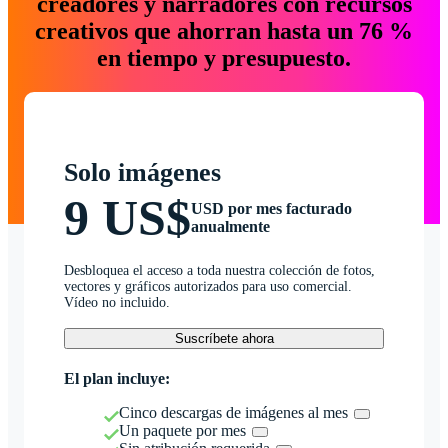
creadores y narradores con recursos
creativos que ahorran hasta un 76 %
en tiempo y presupuesto.
Solo imágenes
9 US$
USD por mes facturado
anualmente
Desbloquea el acceso a toda nuestra colección de fotos,
vectores y gráficos autorizados para uso comercial.
Vídeo no incluido.
Suscríbete ahora
El plan incluye:
Cinco descargas de imágenes al mes
Un paquete por mes