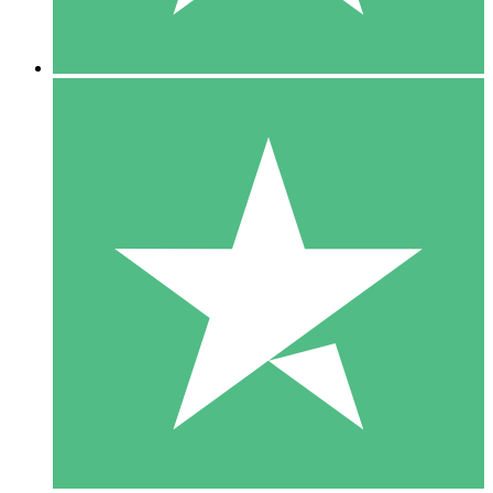
5 Descargas
15
US$
00
10 Descargas
20
US$
00