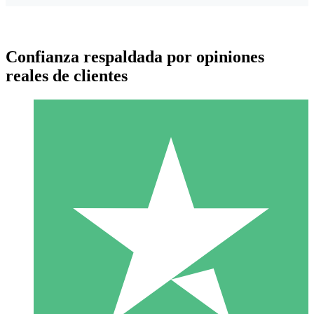
Confianza respaldada por opiniones
reales de clientes
Paquetes de Créditos Individuales
Paga según el uso con créditos de descarga. Sin compromiso
mensual.
1 Descarga
10
US$
00