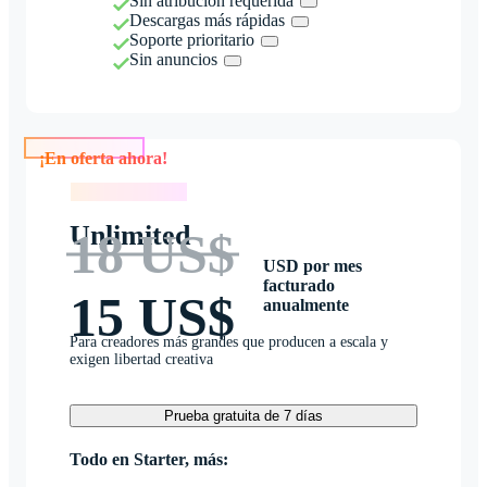
Sin atribución requerida
Descargas más rápidas
Soporte prioritario
Sin anuncios
¡En oferta ahora!
¡En oferta ahora!
Unlimited
18 US$
USD por mes
facturado
15 US$
anualmente
Para creadores más grandes que producen a escala y
exigen libertad creativa
Prueba gratuita de 7 días
Todo en Starter, más: